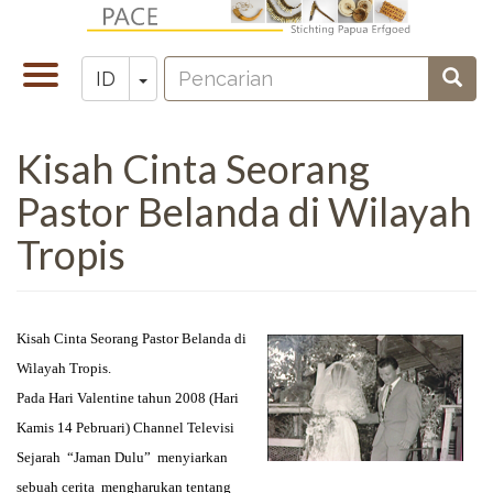
Lompat
ke
Pencarian
isi
Toggle
Toggle Dropdown
Penc
ID
Zoeken
utama
navigation
Kisah Cinta Seorang
Pastor Belanda di Wilayah
Tropis
Kisah Cinta Seorang Pastor Belanda di
Wilayah Tropis.
Pada Hari Valentine tahun 2008 (Hari
Kamis 14 Pebruari) Channel Televisi
Sejarah “Jaman Dulu” menyiarkan
sebuah cerita mengharukan tentang