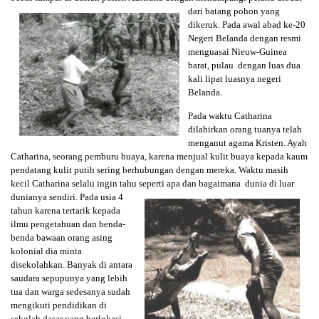
dari
batang pohon yang
dikeruk. Pada awal abad ke-20
Negeri Belanda dengan resmi
menguasai Nieuw-Guinea
barat, pulau dengan luas dua
kali lipat luasnya negeri
Belanda.
Pada waktu Catharina
dilahirkan orang tuanya telah
menganut agama Kristen. Ayah
Catharina, seorang pemburu buaya, karena menjual kulit buaya kepada kaum
pendatang kulit putih sering berhubungan dengan mereka. Waktu masih
kecil Catharina selalu ingin tahu seperti apa
dan bagaimana dunia di luar
dunianya sendiri. Pada usia 4
tahun karena tertarik kepada
ilmu pengetahuan dan benda-
benda bawaan orang asing
kolonial dia minta
disekolahkan. Banyak di antara
saudara sepupunya yang lebih
tua dan warga sedesanya sudah
mengikuti pendidikan di
sekolah dasar yang berlokasi