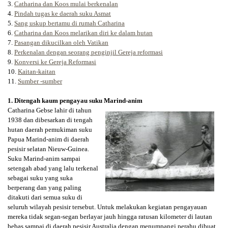
3.
Catharina dan Koos mulai berkenalan
4.
Pindah tugas ke daerah suku Asmat
5.
Sang uskup bertamu di rumah Catharina
6.
Catharina dan Koos melarikan diri ke dalam hutan
7.
Pasangan dikucilkan oleh Vatikan
8.
Perkenalan dengan seorang penginjil Gereja reformasi
9.
Konversi ke Gereja Reformasi
10.
Kaitan-kaitan
11.
Sumber -sumber
1. Ditengah kaum pengayau suku Marind-anim
Catharina Gebse lahir di tahun
1938 dan dibesarkan di tengah
hutan
daerah pemukiman suku
Papua Marind-anim di daerah
pesisir selatan Nieuw-Guinea.
Suku Marind-anim sampai
setengah abad yang lalu terkenal
sebagai suku yang suka
berperang dan yang paling
ditakuti dari semua suku di
seluruh wilayah pesisir tersebut. Untuk melakukan kegiatan pengayauan
mereka tidak segan-segan berlayar jauh hingga ratusan kilometer di lautan
bebas sampai di daerah pesisir Australia dengan menumpangi perahu dibuat