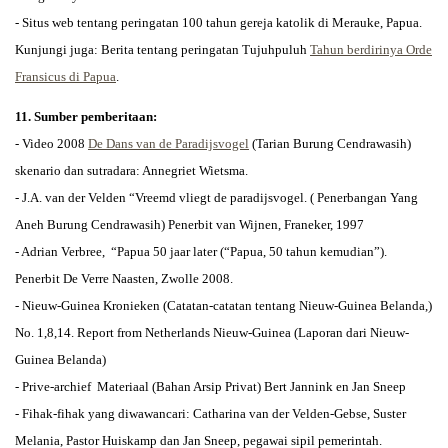
- Situs web tentang peringatan 100 tahun gereja katolik di Merauke, Papua.
Kunjungi juga: Berita tentang peringatan Tujuhpuluh
Tahun berdirinya Orde
Fransicus di Papua
.
11. Sumber pemberitaan:
- Video 2008
De Dans van de Paradijsvogel
(Tarian Burung Cendrawasih)
skenario dan sutradara: Annegriet Wietsma.
- J.A. van der Velden “Vreemd vliegt de paradijsvogel. ( Penerbangan Yang
Aneh Burung Cendrawasih) Penerbit van Wijnen, Franeker, 1997
- Adrian Verbree, “Papua 50 jaar later (“Papua, 50 tahun kemudian”).
Penerbit De Verre Naasten, Zwolle 2008.
- Nieuw-Guinea Kronieken (Catatan-catatan tentang Nieuw-Guinea Belanda,)
No. 1,8,14. Report from Netherlands Nieuw-Guinea (Laporan dari Nieuw-
Guinea Belanda)
- Prive-archief Materiaal (Bahan Arsip Privat) Bert Jannink en Jan Sneep
- Fihak-fihak yang diwawancari: Catharina van der Velden-Gebse, Suster
Melania, Pastor Huiskamp dan Jan Sneep, pegawai sipil pemerintah.