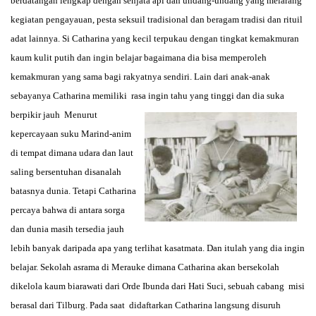
berdatangan lengkap dengan senjata api dan undang-undang yang melarang
kegiatan pengayauan, pesta seksuil tradisional dan beragam tradisi dan rituil
adat lainnya. Si Catharina yang kecil terpukau dengan tingkat kemakmuran
kaum kulit putih dan ingin belajar bagaimana dia bisa memperoleh
kemakmuran yang sama bagi rakyatnya sendiri. Lain dari anak-anak
sebayanya Catharina memiliki rasa ingin tahu yang tinggi dan dia suka
berpikir jau
h Menurut
kepercayaan suku Marind-anim
di tempat dimana udara dan laut
saling bersentuhan disanalah
batasnya dunia. Tetapi Catharina
percaya bahwa di antara sorga
dan dunia masih tersedia jauh
lebih banyak daripada apa yang terlihat kasatmata. Dan itulah yang dia ingin
belajar. Sekolah asrama di Merauke dimana Catharina akan bersekolah
dikelola kaum biarawati dari Orde Ibunda dari Hati Suci, sebuah cabang misi
berasal dari Tilburg. Pada saat didaftarkan Catharina langsung disuruh