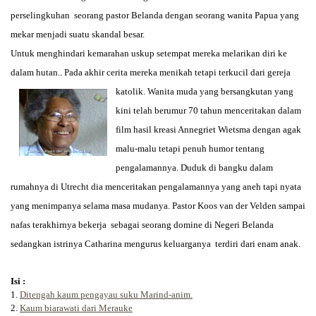
perselingkuhan seorang pastor Belanda dengan seorang wanita Papua yang
mekar menjadi suatu skandal besar.
Untuk menghindari kemarahan uskup setempat mereka melarikan diri ke
dalam hutan.. Pada akhir cerita mereka menikah tetapi terkucil dari ge
reja
katolik. Wanita muda yang bersangkutan yang
kini telah berumur 70 tahun menceritakan dalam
film hasil kreasi Annegriet Wietsma dengan agak
malu-malu tetapi penuh humor tentang
pengalamannya. Duduk di bangku dalam
rumahnya di Utrecht dia menceritakan pengalamannya yang aneh tapi nyata
yang menimpanya selama masa mudanya. Pastor Koos van der Velden sampai
nafas terakhirnya bekerja sebagai seorang domine di Negeri Belanda
sedangkan istrinya Catharina mengurus keluarganya terdiri dari enam anak.
Isi :
1.
Ditengah kaum pengayau suku Marind-anim.
2.
Kaum biarawati dari Merauke