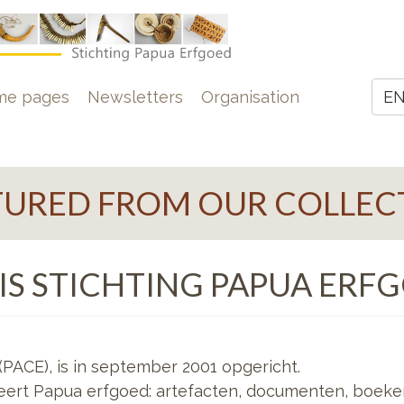
e
me pages
Newsletters
Organisation
E
Z
TURED FROM OUR COLLEC
IS STICHTING PAPUA ERF
(PACE), is in september 2001 opgericht.
seert Papua erfgoed: artefacten, documenten, boeken,