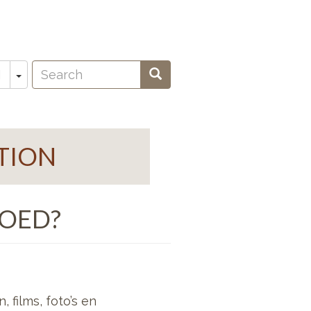
Search
Toggle Dropdown
Search
N
oeken
TION
GOED?
 films, foto’s en