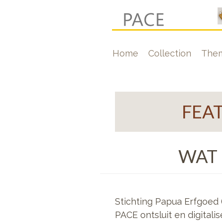
Skip
to
main
Hoofdnavigati
Home
Collection
The
content
FEA
WAT 
Stichting Papua Erfgoed 
PACE ontsluit en digitali