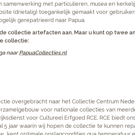
in samenwerking met particulieren, musea en kerkelij
site (drietalig) toegankelijk gemaakt voor gebruike
ogelijk gerepatrieerd naar Papua.
de collectie artefacten aan. Maar u kunt op twee a
 collectie:
ga naar
PapuaCollecties.nl
lectie overgebracht naar het Collectie Centrum Nede
erzamelgebouw voor nationale collecties van meerde
Rijksdienst voor Cultureel Erfgoed RCE. RCE biedt o
 5 jaar waarin wij hopen de collectie te kunnen rep
 kent optimale opslagcondities qua temperatuur en