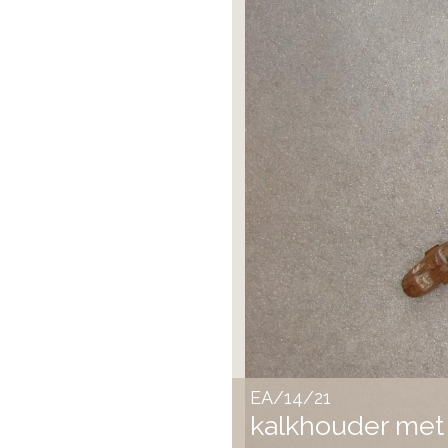
EA/39/4
neussieraad