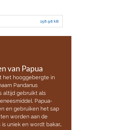
158.98 kB
gen van Papua
it het hooggebergte in
 naam Pandanus
altijd gebruikt als
geneesmiddel. Papua-
n en gebruiken het sap
anten worden aan de
is uniek en wordt bakar…