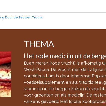
hting Door de Eeuwen Trouw
THEMA
Het rode medicijn uit de ber
Buah merah (rode vrucht) is afkomstig u
West-Papua. De vrucht met de Latijnse
conoideus Lam is door inheemse Papua's 
voedselsupplement en als traditioneel 
stammen in de bergen koken de vruchte
voor groenten en als medicijn. De rest
varkens gevoerd. Het lokale kookproces 