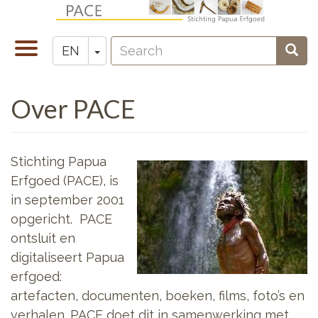
Skip
to
Search
main
Toggle
Toggle Dropdown
Sear
EN
Zoeken
content
navigation
Over PACE
Stichting Papua
Erfgoed (PACE), is
in september 2001
opgericht. PACE
ontsluit en
digitaliseert Papua
erfgoed:
artefacten, documenten, boeken, films, foto’s en
verhalen. PACE doet dit in samenwerking met