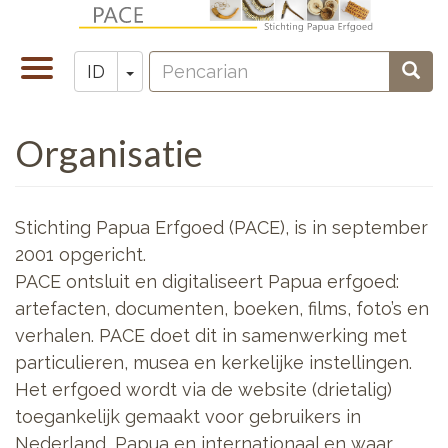
Lompat
ke
Pencarian
isi
Toggle
Toggle Dropdown
Penc
ID
Zoeken
utama
navigation
Organisatie
Stichting Papua Erfgoed (PACE), is in september
2001 opgericht.
PACE ontsluit en digitaliseert Papua erfgoed:
artefacten, documenten, boeken, films, foto’s en
verhalen. PACE doet dit in samenwerking met
particulieren, musea en kerkelijke instellingen.
Het erfgoed wordt via de website (drietalig)
toegankelijk gemaakt voor gebruikers in
Nederland, Papua en internationaal en waar