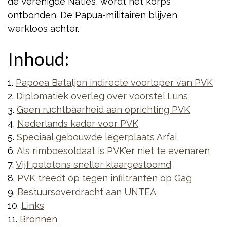
de Verenigde Naties, wordt het korps
ontbonden. De Papua-militairen blijven
werkloos achter.
Inhoud:
1.
Papoea Bataljon indirecte voorloper van PVK
2.
Diplomatiek overleg over voorstel Luns
3.
Geen ruchtbaarheid aan oprichting PVK
4.
Nederlands kader voor PVK
5.
Speciaal gebouwde legerplaats Arfai
6.
Als rimboesoldaat is PVK’er niet te evenaren
7.
Vijf pelotons sneller klaargestoomd
8.
PVK treedt op tegen infiltranten op Gag
9.
Bestuursoverdracht aan UNTEA
10.
Links
11.
Bronnen