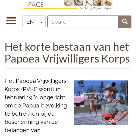
Skip
to
Search
main
Toggle
Toggle Dropdown
Sear
EN
Zoeken
content
navigation
Het korte bestaan van het
Papoea Vrijwilligers Korps
Het Papoea Vrijwilligers
Korps (PVK)* wordt in
februari 1961 opgericht
om de Papua-bevolking
te betrekken bij de
bescherming van de
belangen van