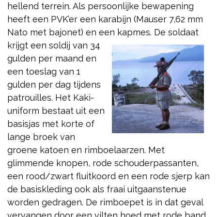
hellend terrein. Als persoonlijke bewapening
heeft een PVK’er een karabijn (Mauser 7,62 mm
Nato met bajonet) en een kapmes. De soldaat
krijgt een soldij van 34
gulden per maand en
een toeslag van 1
gulden per dag tijdens
patrouilles. Het Kaki-
uniform bestaat uit een
basisjas met korte of
lange broek van
groene katoen en rimboelaarzen. Met
glimmende knopen, rode schouderpassanten,
een rood/zwart fluitkoord en een rode sjerp kan
de basiskleding ook als fraai uitgaanstenue
worden gedragen. De rimboepet is in dat geval
vervangen door een vilten hoed met rode band,