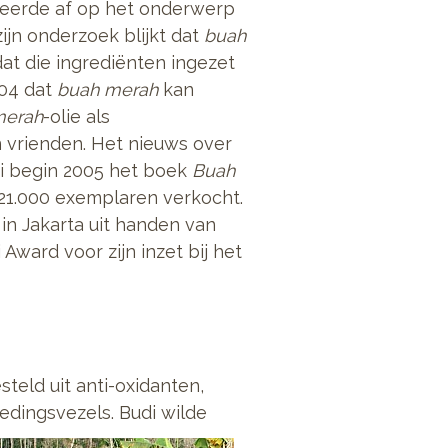
deerde af op het onderwerp
zijn onderzoek blijkt dat
buah
at die ingrediënten ingezet
004 dat
buah merah
kan
merah
-olie als
 vrienden. Het nieuws over
i begin 2005 het boek
Buah
21.000 exemplaren verkocht.
n Jakarta uit handen van
ward voor zijn inzet bij het
eld uit anti-oxidanten,
edingsvezels. Budi wilde