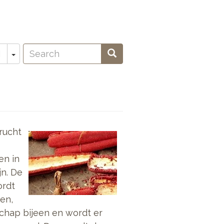
Search
Toggle Dropdown
Search
N
oeken
rucht
en in
n. De
ordt
en,
chap bijeen en wordt er