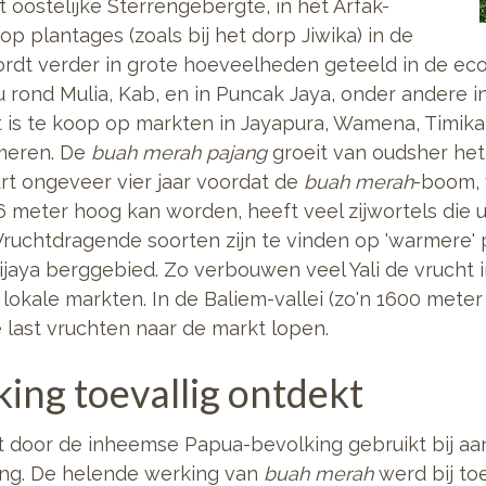
oostelijke Sterrengebergte, in het Arfak-
p plantages (zoals bij het dorp Jiwika) in de
rdt verder in grote hoeveelheden geteeld in de eco
rond Mulia, Kab, en in Puncak Jaya, onder andere i
 is te koop op markten in Jayapura, Wamena, Timika
meren. De
buah merah pajang
groeit van oudsher he
rt ongeveer vier jaar voordat de
buah merah
-boom, 
6 meter hoog kan worden, heeft veel zijwortels die u
 Vruchtdragende soorten zijn te vinden op 'warmere' 
ijaya berggebied. Zo verbouwen veel Yali de vrucht 
lokale markten. In de Baliem-vallei (zo'n 1600 meter
last vruchten naar de markt lopen.
ing toevallig ontdekt
t door de inheemse Papua-bevolking gebruikt bij a
ng. De helende werking van
buah merah
werd bij to