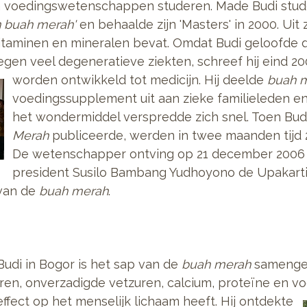
ava voedingswetenschappen studeren. Made Budi stu
in buah merah'
en behaalde zijn 'Masters' in 2000. Uit 
vitaminen en mineralen bevat. Omdat Budi geloofde d
egen veel degeneratieve ziekten, schreef hij eind 2
worden ontwikkeld tot medicijn.
Hij deelde
buah 
voedingssupplement uit aan zieke familieleden en
het wondermiddel verspredde zich snel. Toen Bud
Merah
publiceerde, werden in twee maanden tijd 
De wetenschapper ontving op 21 december 2006 i
president Susilo Bambang Yudhoyono de Upakarti A
 van de
buah merah
.
udi in Bogor is het sap van de
buah merah
samengest
ren, onverzadigde vetzuren, calcium, proteïne en vo
ffect op het menselijk lichaam heeft.
Hij ontdekte