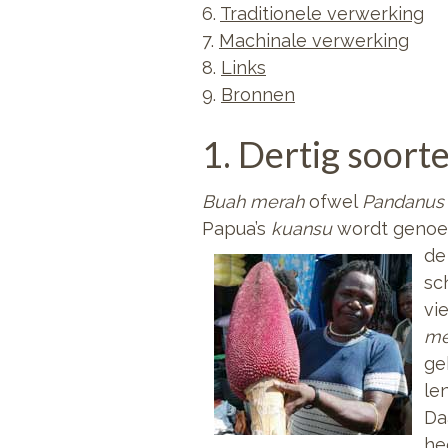
6.
Traditionele verwerking
7.
Machinale verwerking
8.
Links
9.
Bronnen
1. Dertig soorte
Buah merah
ofwel
Pandanus
Papua’s
kuansu
wordt genoem
d
sc
vi
me
ge
le
Da
he