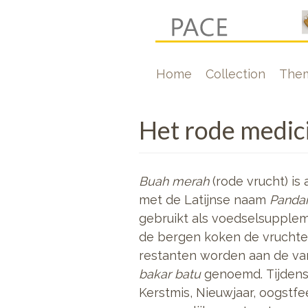
Skip
to
main
Hoofdnavigati
Home
Collection
The
content
Het rode medici
Buah merah
(rode vrucht) is
met de Latijnse naam
Panda
gebruikt als voedselsupplem
de bergen koken de vruchten
restanten worden aan de var
bakar batu
genoemd. Tijdens 
Kerstmis, Nieuwjaar, oogstf