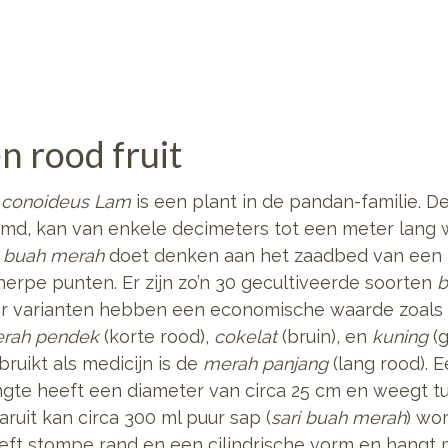
n rood fruit
 conoideus Lam
is een plant in de pandan-familie. De
d, kan van enkele decimeters tot een meter lang
e
buah merah
doet denken aan het zaadbed van een
herpe punten. Er zijn zo’n 30 gecultiveerde soorten
b
er varianten hebben een economische waarde zoals
rah pendek
(korte rood),
cokelat
(bruin), en
kuning
(g
bruikt als medicijn is de
merah panjang
(lang rood). 
ngte heeft een diameter van circa 25 cm en weegt tu
aruit kan circa 300 ml puur sap (
sari buah merah
) wo
eft stompe rand en een cilindrische vorm en hangt 