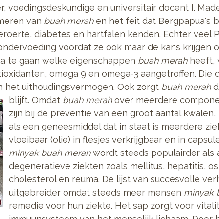
 voedingsdeskundige en universitair docent I. Made
umeren van
buah merah
en het feit dat Bergpapua's bi
eroerte, diabetes en hartfalen kenden. Echter veel 
 ondervoeding voordat ze ook maar de kans krijgen o
na te gaan welke eigenschappen
buah merah
heeft, 
tioxidanten, omega 9 en omega-3 aangetroffen. Die
n het uithoudingsvermogen. Ook zorgt
buah merah
d
blijft.
Omdat
buah merah
over meerdere componen
zijn bij de preventie van een groot aantal kwale
als een geneesmiddel dat in staat is meerdere zie
vloeibaar (olie) in flesjes verkrijgbaar en in capsul
minyak buah merah
wordt steeds populairder als a
degeneratieve ziekten zoals mellitus, hepatitis, o
cholesterol en reuma. De lijst van succesvolle ve
uitgebreider omdat steeds meer mensen
minyak 
remedie voor hun ziekte. Het sap zorgt voor vitalit
immuunsysteem van het menselijk lichaam. Door 