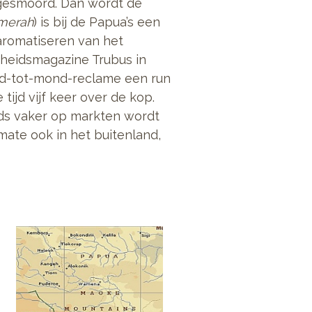
 gesmoord. Dan wordt de
 merah
) is bij de Papua’s een
aromatiseren van het
dheidsmagazine Trubus in
ond-tot-mond-reclame een run
ijd vijf keer over de kop.
s vaker op markten wordt
ate ook in het buitenland,