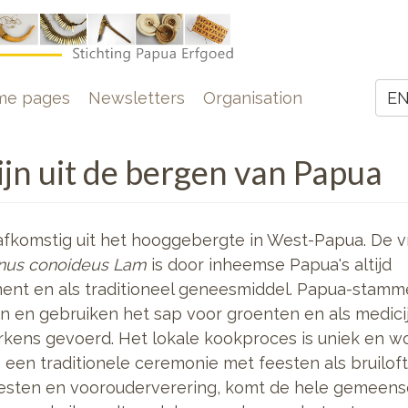
e
me pages
Newsletters
Organisation
E
Z
jn uit de bergen van Papua
 afkomstig uit het hooggebergte in West-Papua. De v
nus conoideus Lam
is door inheemse Papua's altijd
ent en als traditioneel geneesmiddel. Papua-stamm
 en gebruiken het sap voor groenten en als medicij
kens gevoerd. Het lokale kookproces is uniek en w
een traditionele ceremonie met feesten als bruiloft
eesten en voorouderverering, komt de hele gemeens