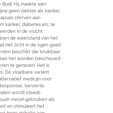
 Budi. Hij maakte een
jna geen ziektes als kanker,
Papua’s sterven aan
m kanker, diabetes etc te
werden in de vrucht
 doen de weerstand van het
at het zicht in de ogen goed
ten beschikt die bruikbaar
n, kan het worden beschouwd
kten te genezen. Het is
es. De vloeibare variant
lternatief medicijn voor
steoporose, beroerte,
rhalen wordt steeds
buah merah
gebruiken als
eit en stimuleert het
het hoge gehalte aan