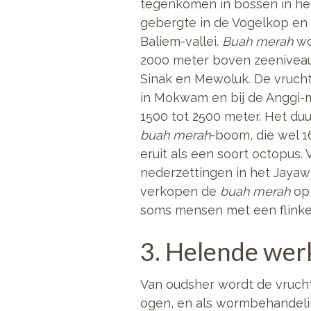
tegenkomen in bossen in het 
gebergte in de Vogelkop en o
Baliem-vallei.
Buah merah
wo
2000 meter boven zeeniveau 
Sinak en Mewoluk. De vrucht
in Mokwam en bij de Anggi-
1500 tot 2500 meter. Het duu
buah merah
-boom, die wel 1
eruit als een soort octopus.
nederzettingen in het Jayaw
verkopen de
buah merah
op 
soms mensen met een flinke 
3. Helende werk
Van oudsher wordt de vruch
ogen, en als wormbehandeli