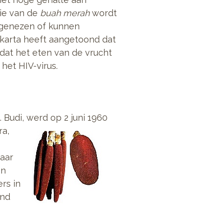
lie van de
buah merah
wordt
 genezen of kunnen
akarta heeft aangetoond dat
 dat het eten van de vrucht
het HIV-virus.
s. Budi, werd op 2 juni 1960
ra,
jaar
an
rs in
and