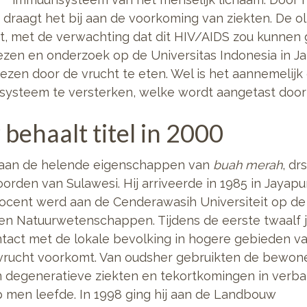
, draagt het bij aan de voorkoming van ziekten. De o
ht, met de verwachting dat dit HIV/AIDS zou kunnen
ezen en onderzoek op de Universitas Indonesia in J
ezen door de vrucht te eten. Wel is het aannemelijk
nsysteem te versterken, welke wordt aangetast door 
behaalt titel in 2000
 aan de helende eigenschappen van
buah merah
, dr
orden van Sulawesi. Hij arriveerde
in 1985 in Jayapu
 docent werd aan de Cenderawasih Universiteit op de
e en Natuurwetenschappen. Tijdens de eerste twaalf 
ontact met de lokale bevolking in hogere gebieden v
vrucht voorkomt. Van oudsher gebruikten de bewone
 degeneratieve ziekten en tekortkomingen in verb
 men leefde. In 1998 ging hij aan de Landbouw