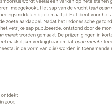
 smoorkuil wordt veelal een varken op hete stenen
deren, meegekookt. Het sap van de vrucht (
sari buah
dingsmiddelen bij de maaltijd. Het dient voor het 
 de zoete aardappel. Nadat het Indonesische gezon
er het vetrijke sap publiceerde, ontstond door de m
ah merah
worden gemaakt. De prijzen gingen in korte t
eel makkelijker verkrijgbaar omdat
buah merah
steed
eestal in de vorm van olie) worden in toenemende m
 ontdekt
 in 2000