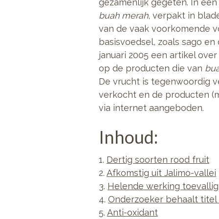
gezamenlijk gegeten.
In een
buah merah
, verpakt in bla
van de vaak voorkomende voe
basisvoedsel, zoals sago en
januari 2005 een artikel ov
op de producten die van
bu
De vrucht is tegenwoordig v
verkocht en de producten (m
via internet aangeboden.
Inhoud:
1.
Dertig soorten rood fruit
2.
Afkomstig uit Jalimo-vallei
3.
Helende werking toevallig
4.
Onderzoeker behaalt titel
5.
Anti-oxidant