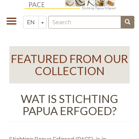
Skip
to
Search
main
Toggle
Toggle Dropdown
Sear
EN
Zoeken
content
navigation
FEATURED FROM OUR
COLLECTION
WAT IS STICHTING
PAPUA ERFGOED?