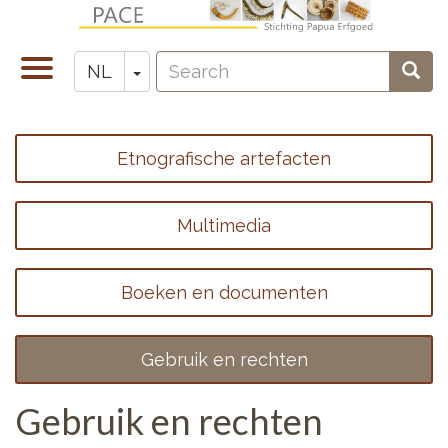
Overslaan
en
Search
naar
Navigatie
Toggle Dropdown
Sear
NL
Zoeken
de
wisselen
inhoud
gaan
Etnografische artefacten
Footer
menu
Multimedia
1
Boeken en documenten
Gebruik en rechten
Gebruik en rechten