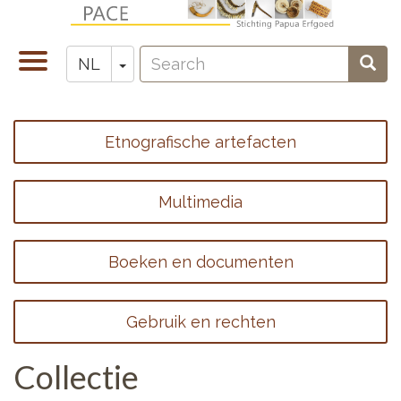
Overslaan
en
Search
naar
Navigatie
Toggle Dropdown
Sear
NL
Zoeken
de
wisselen
inhoud
gaan
Etnografische artefacten
Footer
menu
Multimedia
1
Boeken en documenten
Gebruik en rechten
Collectie