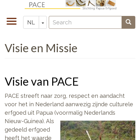
Overslaan
en
Search
naar
Navigatie
Toggle Dropdown
Sear
NL
Zoeken
de
wisselen
inhoud
Visie en Missie
gaan
Visie van PACE
PACE streeft naar zorg, respect en aandacht
voor het in Nederland aanwezig zijnde culturele
erfgoed uit Papua (voormalig Nederlands
Nieuw-Guinea
). Als
gedeeld erfgoed
heeft het waarde