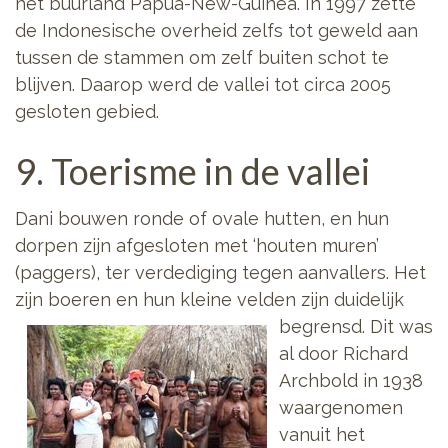
het buurland Papua-New-Guinea. In 1997 zette
de Indonesische overheid zelfs tot geweld aan
tussen de stammen om zelf buiten schot te
blijven. Daarop werd de vallei tot circa 2005
gesloten gebied.
9. Toerisme in de vallei
Dani bouwen ronde of ovale hutten, en hun
dorpen zijn afgesloten met ‘houten muren’
(paggers), ter verdediging tegen aanvallers. Het
zijn boeren en hun kleine velden zijn duidelijk
begrensd. Dit
was
al door Richard
Archbold in 1938
waargenomen
vanuit het