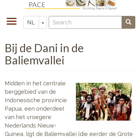
Overslaan
en
Search
naar
Navigatie
Toggle Dropdown
Sear
NL
Zoeken
de
wisselen
inhoud
Bij de Dani in de
gaan
Baliemvallei
Midden in het centrale
berggebied van de
Indonesische provincie
Papua, een onderdeel
van het vroegere
Nederlands Nieuw-
Guinea, ligt de Baliemvallei (die eerder de Grote