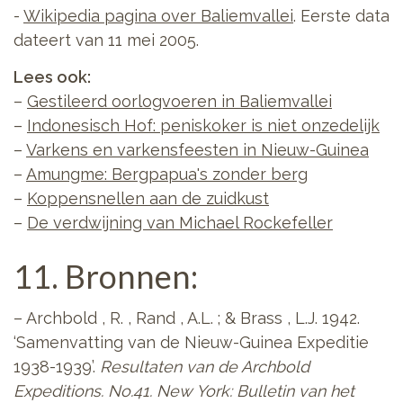
-
Wikipedia pagina over Baliemvallei
. Eerste data
dateert van 11 mei 2005.
Lees ook:
–
Gestileerd oorlogvoeren in Baliemvallei
–
Indonesisch Hof: peniskoker is niet onzedelijk
–
Varkens en varkensfeesten in Nieuw-Guinea
–
Amungme: Bergpapua's zonder berg
–
Koppensnellen aan de zuidkust
–
De verdwijning van Michael Rockefeller
11. Bronnen:
– Archbold , R. , Rand , A.L. ; & Brass , L.J. 1942.
‘
Samenvatting van de Nieuw-Guinea Expeditie
1938-1939’.
Resultaten van de Archbold
Expeditions.
No.41. New York: Bulletin van het