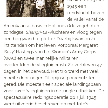
1945 een
rondvlucht boven
de vallei vanaf de
Amerikaanse basis in Hollandia (de zogeheten
zondagse '
Shangri-La
'-vluchten) en vloog tegen
een bergwand te pletter. Daarbij kwamen 21
inzittenden om het leven. Korporaal Margaret
'Suzy' Hastings van het Women's Army Corps
(WAC) en twee mannelijke militairen
overleefden de vliegtuigcrash. Ze verbleven 47
dagen in het oerwoud. Het trio werd met veel
moeite door negen Filippijnse parachutisten
gered. Die moesten een speciale landingsbaan
voor zweefvliegtuigen in de jungle uithakken. De
spectaculaire reddingsoperatie op 2 juli 1945
werd uitvoerig beschreven en met foto's