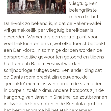
vliegtuig. Een
belangrijkste
reden dat het
Dani-volk zo bekend is, is dat de Baliem-vallei
vrij gemakkelijk per vliegtuig bereikbaar is
geworden. Wamena is een vertrekpunt voor
veel trektochten en vrijwel elke toerist bezoekt
een Dani-dorp. In sommige dorpen worden de
oorspronkelijke gewoonten getoond en tijdens
het Lembah Baliem Festival worden
schijnoorlogen uitgevoerd. Een ander ding dat
de Dani's roem bracht zijn eeuwenoude
'gerookte' mummies van beroemde stamleden
in dorpen, zoals Akima. Andere hotspots zijn de
hangbrug van lianen in Sinatma, de zoutbronnen
in Jiwika, de karstgaten in de Kontilola-grot en
het bergpanorama bij het Habbemameer