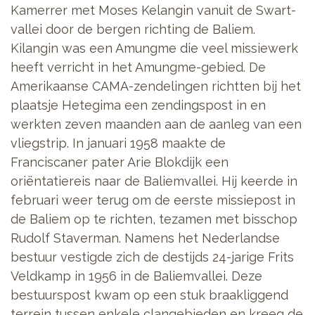
Kamerrer met Moses Kelangin vanuit de Swart-
vallei door de bergen richting de Baliem.
Kilangin was een Amungme die veel missiewerk
heeft verricht in het Amungme-gebied. De
Amerikaanse CAMA-zendelingen richtten bij het
plaatsje Hetegima een zendingspost in en
werkten zeven maanden aan de aanleg van een
vliegstrip. In januari 1958 maakte de
Franciscaner pater Arie Blokdijk een
oriëntatiereis naar de Baliemvallei. Hij keerde in
februari weer terug om de eerste missiepost in
de Baliem op te richten, tezamen met bisschop
Rudolf Staverman. Namens het Nederlandse
bestuur vestigde zich de destijds 24-jarige Frits
Veldkamp in 1956 in de Baliemvallei. Deze
bestuurspost kwam op een stuk braakliggend
terrein tussen enkele clangebieden en kreeg de