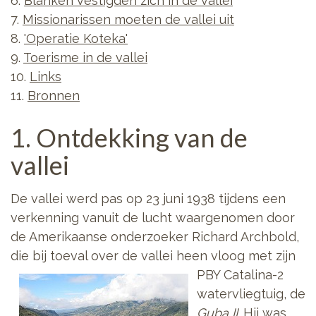
6.
Blanken vestigden zich in de vallei
7.
Missionarissen moeten de vallei uit
8.
'Operatie Koteka'
9.
Toerisme in de vallei
10.
Links
11.
Bronnen
1. Ontdekking van de
vallei
De vallei werd pas op 23 juni 1938 tijdens een
verkenning vanuit de lucht waargenomen door
de Amerikaanse onderzoeker Richard Archbold,
die bij toeval over de vallei heen vloog
met zijn
PBY Catalina-2
watervliegtuig, de
Guba II
. Hij was