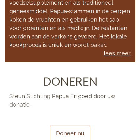
voedselsupplement en als traditioneel
geneesmiddel. Papua-stammen in de bergen
koken de vruchten en gebruiken het sap
voor groenten en als medicijn. De restanten
worden aan de varkens gevoerd. Het lokale
kookproces is uniek en wordt bakar…
lees meer
DONEREN
Steun Stichting Papua Erfgoed door uw
donatie.
Doneer nu