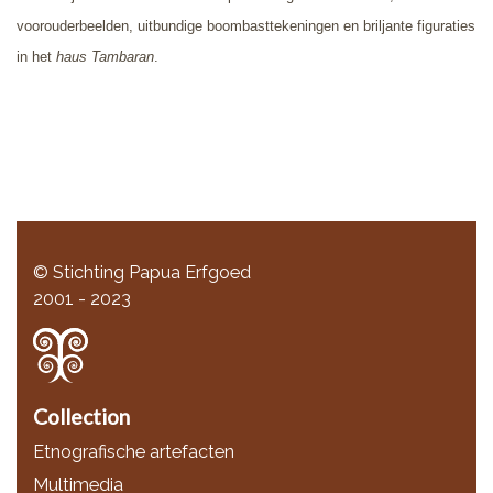
voorouderbeelden, uitbundige boombasttekeningen en briljante figuraties
in het
haus Tambaran
.
© Stichting Papua Erfgoed
2001 - 2023
Collection
Etnografische artefacten
Multimedia