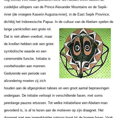
zuidelijke uitlopers van de Prince Alexander Mountains en de Sepik-
rivier (de vroegere Kaserin Augusta-rivier), in de East Sepik Province,
dichtbij het Indonesische Papua. In de
cultuur van de Abelam spelen de
lange yamknollen een grote rol.
Dat is niet alleen voedsel, maar
de knollen hebben ook een grote
symbolische waarde en een
ceremoniële functie. Initiatie is
voorbehouden aan mannen.
Gedurende een periode van
afzondering moeten zij zich
houden aan de afgesproken taboes en een groot aantal beproevingen
ondergaan. De initiatie verloopt in verschillende fasen, met soms
jarenlange pauzes ertussen. Tot welke initiatiefase een Abelam-man
gevorderd is, is af te lezen aan de motieven op zijn draagnet. Het
draagnet met een ingewikkelder patroon hoort bij de hogere fasen. Vaak