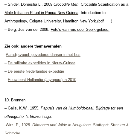
–
Snider, Doneisha L.,
2009
Crocodile Men
,
Crocodile Scarification as a
Male Initiation Ritual in Papua New Guinea
, Introduction to
Anthropology, Colgate University, Hamilton New York
.(
pdf
)
– Berg, Jos van de, 2008.
Foto's van reis door Sepik-gebied.
Zie ook: andere themaverhalen
-
Paradijsvogel: gevederde danser in het bos
–
De militaire expedities in Nieuw-Guinea
–
De eerste Nederlandse expeditie
–
Eeuwfeest Hollandia (Jayapura) in 2010
10. Bronnen:
–
Galis, K.W., 1955.
Papua's van de Humboldt-baai. Bijdrage tot een
ethnografie,
's-Gravenhage.
-
Wirz, P., 1928.
Dämonen und Wilde in Neuguinea
. Stuttgart: Strecker &
Schröder.