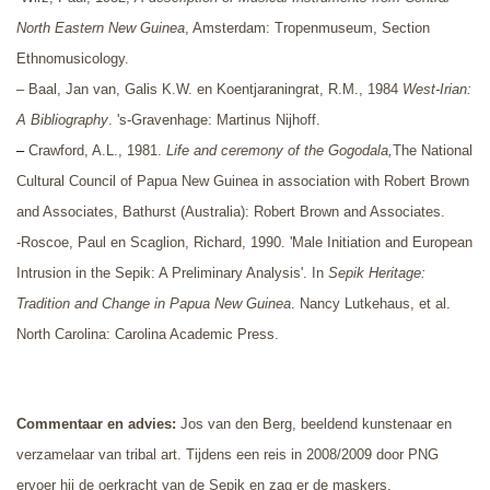
North Eastern New Guinea
, Amsterdam: Tropenmuseum, Section
Ethnomusicology.
– Baal, Jan van, Galis K.W. en Koentjaraningrat, R.M., 1984
West-Irian:
A Bibliography
. 's-Gravenhage: Martinus Nijhoff.
–
Crawford, A.L., 1981.
Life and ceremony of the Gogodala,
The National
Cultural Council of Papua New Guinea in association with Robert Brown
and Associates, Bathurst (Australia): Robert Brown and Associates.
-
Roscoe, Paul en Scaglion, Richard, 1990. '
Male Initiation and European
Intrusion in the Sepik: A Preliminary Analysis'
. In
Sepik Heritage:
Tradition and Change in Papua New Guinea
.
Nancy Lutkehaus, et al.
North Carolina: Carolina Academic Press.
Commentaar en advies
:
Jos van den Berg, beeldend kunstenaar en
verzamelaar van tribal art. Tijdens een reis in 2008/2009 door PNG
ervoer hij de oerkracht van de Sepik en zag er de maskers,