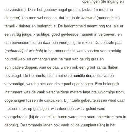
openingen (de ingang en
de vensters). Daar het gebouw nogal groot is (zeker 15 meter in
diameter) kan men wel nagaan, dat het in de
karawari
(mannenhuis)
tamelijk duister en bedompt is. De bedomptheid neemt nog toe, als er
een vijftig jonge, krachtige, goed gevleesde mannen in vertoeven, en
dan bovendien hier en daar een vuurtje ligt te roken.' De centrale paal
(
ruchuroridj
of
wòchòb
) in het mannenhuis was voorzien van prachtig
houtsnijwerk en omhangen met halmen van geurig gras en
schilpadeierdoppen. Aan de paal waren ook een groot aantal fluiten
bevestigd. De trommels, die in het
ceremoniële dorpshuis
waren
vervaardigd, werden niet aan deze paal opgehangen. Een belangrijk
instrument was de vaak verscheidene meters lage prauwvormige trom,
opgehangen tussen de dakbalken. Bij rituele gebeurtenissen werd daar
met een stok op geslagen, waardoor een zwaar geluid werd
voortgebracht (bij de oostelijke buren waren een soort spleettrommen in
gebruik). De trommels lagen ook vaak bij de vuurplaats(en) in het