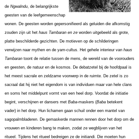
de
Ngwalndu
, de belangrijkste
geesten van de leefgemeenschap
wonen. De geesten worden gepersonifieerd als geluiden die afkomstig
zouden zijn uit het
haus Tambaran en ze
worden uitgebeeld als grote,
platte beschilderde gezichten. De motieven op de schilderingen
verwijzen naar mythen en de yam-cultus. Het gehele interieur van
haus
Tambaran
toont de relatie tussen de mens, de wereld van de voorouders
en geesten, de natuur en de kosmos. De debatzetel bij de hoofdpaal is
het meest sacrale en zeldzame voorwerp in de ruimte. De zetel is zo
sacraal dat hij niet het eigendom is van individuen maar van hele clans
en soms het middelpunt vormt van een heel dorp. Voordat de initiatie
begint, verschijnen er dansers met
Baba
-maskers (
Baba
betekent
vader) in het dorp. Hun lichamen gaan schuil onder een mantel van
sagopalmbladeren. De gemaskerde mannen rennen door het dorp om de
vrouwen en kinderen bang te maken, zodat ze wegblijven van het
ritueel. Tijdens het ritueel bedreigen ze de initiandi. Die moeten hun