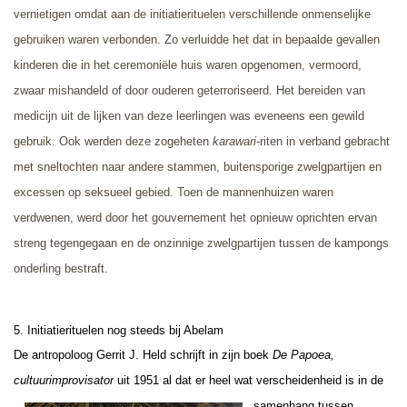
vernietigen omdat aan de initiatierituelen verschillende onmenselijke
gebruiken waren verbonden. Zo verluidde het dat in bepaalde gevallen
kinderen die in het ceremoniële huis waren opgenomen, vermoord,
zwaar mishandeld of door ouderen geterroriseerd. Het bereiden van
medicijn uit de lijken van deze leerlingen was eveneens een gewild
gebruik. Ook werden deze zogeheten
karawari
-riten in verband gebracht
met sneltochten naar andere stammen, buitensporige zwelgpartijen en
excessen op seksueel gebied. Toen de mannenhuizen waren
verdwenen, werd door het gouvernement het opnieuw oprichten ervan
streng tegengegaan en de onzinnige zwelgpartijen tussen de kampongs
onderling bestraft.
5. Initiatierituelen nog steeds bij Abelam
De antropoloog Gerrit J. Held schrijft in zijn boek
De Papoea,
cultuurimprovisator
uit 1951 al dat
er heel wat verscheidenheid is in de
samenhang tussen