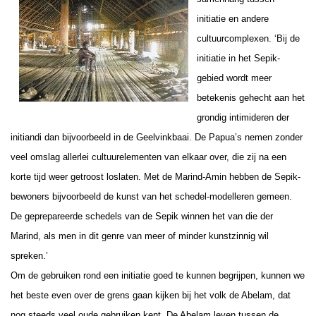
initiatie en andere
cultuurcomplexen. ‘Bij de
initiatie in het Sepik-
gebied wordt meer
betekenis gehecht aan het
grondig intimideren der
initiandi dan bijvoorbeeld in de Geelvinkbaai. De Papua’s nemen zonder
veel omslag allerlei cultuurelementen van elkaar over, die zij na een
korte tijd weer getroost loslaten. Met de Marind-Amin hebben de Sepik-
bewoners bijvoorbeeld de kunst van het schedel-modelleren gemeen.
De geprepareerde schedels van de Sepik winnen het van die der
Marind, als men in dit genre van meer of minder kunstzinnig wil
spreken.’
Om de gebruiken rond een initiatie goed te kunnen begrijpen, kunnen we
het beste even over de grens gaan kijken bij het volk de Abelam, dat
nog steeds veel oude gebruiken kent. De Abelam leven tussen de