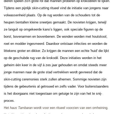
dieren spelen zo'n grote rol dat mannen proberen op krokodillen te lijken.
Tijdens een pijnlijk skin-cutting ritueel vind de initiatie van jongens naar
volwassenheid plaats. Op de rug worden van de schouders tot de
heupen tientallen kleine sneetjes gemaakt. De novieten krijgen, terwijl
ze languit op omgekeerde kano’s liggen, ook speciale figuren op de
borst, bovenarmen en bovenbenen. De wonden worden met houtskool,
roet en modder ingesmeerd. Daardoor ontstaan infecties en worden de
littekens groter en dikker. Zo krijgen de mannen een echte 'huid' die lijkt
op de geschubde rug van de krokodil. Deze initiaties worden in het
geheim één keer in de vijf à zes jaar gehouden en omdat steeds meer
jonge mannen naar de grote stad vertrekken wordt gevreesd dat de
skin-cutting ceremonies sterk zullen afnemen. Sommige novieten zijn
tijdens de gebeurtenis al getrouwd en zelfs vader. Voor buitenstaanders
is het doorgaans niet toegestaan om getuige te zijn van het te snij-
proces.
Het
haus Tambaran
wordt voor een ritueel voorzien van een omheining.