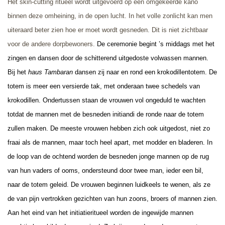
Het skin-cutting ritueel wordt uitgevoerd op een omgekeerde kano
binnen deze omheining, in de open lucht. In het volle zonlicht kan men
uiteraard beter zien hoe er moet wordt gesneden. Dit is niet zichtbaar
voor de andere dorpbewoners.
De ceremonie begint ’s middags met het
zingen en dansen door de schitterend uitgedoste volwassen mannen.
Bij het
haus Tambaran
dansen zij naar en rond een krokodillentotem. De
totem is meer een versierde tak, met onderaan twee schedels van
krokodillen. Ondertussen staan de vrouwen vol ongeduld te wachten
totdat de mannen met de besneden initiandi de ronde naar de totem
zullen maken. De meeste vrouwen hebben zich ook uitgedost, niet zo
fraai als de mannen, maar toch heel apart, met modder en bladeren. In
de loop van de ochtend worden de besneden jonge mannen op de rug
van hun vaders of ooms, ondersteund door twee man, ieder een bil,
naar de totem geleid. De vrouwen beginnen luidkeels te wenen, als ze
de van pijn vertrokken gezichten van hun zoons, broers of mannen zien.
Aan het eind van het initiatieritueel worden de ingewijde mannen