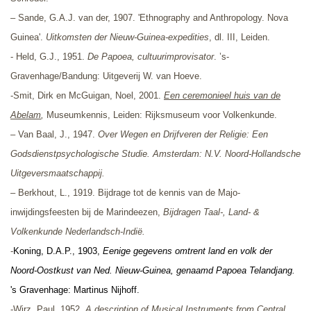
–
Sande, G.A.J. van der, 1907. '
Ethnography and Anthropology. Nova
Guinea'
.
Uitkomsten der Nieuw-Guinea-expedities
, dl.
III, Leiden.
- Held, G.J., 1951.
De Papoea, cultuurimprovisator
. ’s-
Gravenhage/Bandung: Uitgeverij W. van Hoeve.
-Smit, Dirk en McGuigan, Noel, 2001.
Een ceremonieel huis van de
Abelam
,
Museumkennis, Leiden:
Rijksmuseum voor Volkenkunde.
–
Van Baal, J., 1947.
Over Wegen en Drijfveren der Religie: Een
Godsdienstpsychologische Studie. Amsterdam: N.V. Noord-Hollandsche
Uitgeversmaatschappij.
– Berkhout, L., 1919. Bijdrage tot de kennis van de Majo-
inwijdingsfeesten bij de Marindeezen,
Bijdragen Taal-, Land- &
Volkenkunde Nederlandsch-Indië.
-
Koning, D.A.P., 1903,
Eenige gegevens omtrent land en volk der
Noord-Oostkust van Ned. Nieuw-Guinea, genaamd Papoea Telandjang.
's Gravenhage: Martinus Nijhoff.
-Wirz, Paul, 1952,
A description of Musical Instruments from Central