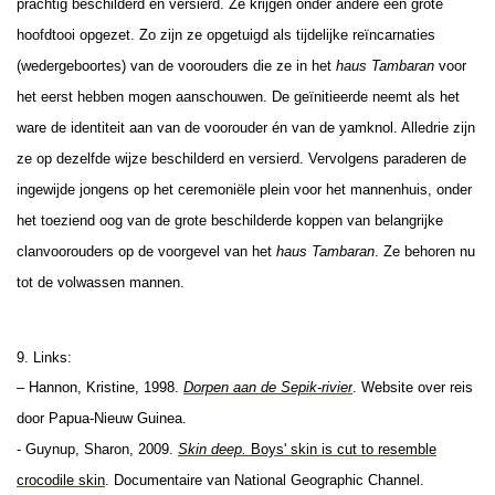
prachtig beschilderd en versierd. Ze krijgen onder andere een grote
hoofdtooi opgezet. Zo zijn ze opgetuigd als tijdelijke reïncarnaties
(wedergeboortes) van de voorouders die ze in het
haus Tambaran
voor
het eerst hebben mogen aanschouwen. De geïnitieerde neemt als het
ware de identiteit aan van de voorouder én van de yamknol. Alledrie zijn
ze op dezelfde wijze beschilderd en versierd. Vervolgens paraderen de
ingewijde jongens op het ceremoniële plein voor het mannenhuis, onder
het toeziend oog van de grote beschilderde koppen van belangrijke
clanvoorouders op de voorgevel van het
haus Tambaran
. Ze behoren nu
tot de volwassen mannen.
9. Links:
– Hannon, Kristine, 1998.
Dorpen aan de Sepik-rivier
. Website over reis
door Papua-Nieuw Guinea.
- Guynup, Sharon, 2009.
Skin deep.
Boys' skin is cut to resemble
crocodile skin
. Documentaire van National Geographic Channel.