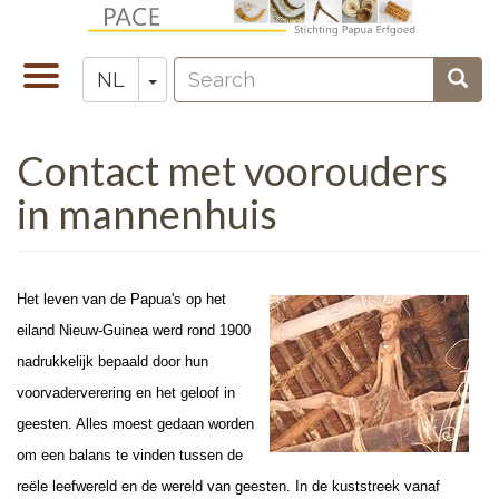
Overslaan
en
Search
naar
Navigatie
Toggle Dropdown
Sear
NL
Zoeken
de
wisselen
inhoud
Contact met voorouders
gaan
in mannenhuis
Het leven van de Papua's op het
eiland Nieuw-Guinea werd rond 1900
nadrukkelijk bepaald door hun
voorvaderverering en het geloof in
geesten. Alles moest gedaan worden
om een balans te vinden tussen de
reële leefwereld en de wereld van geesten. In de kuststreek vanaf