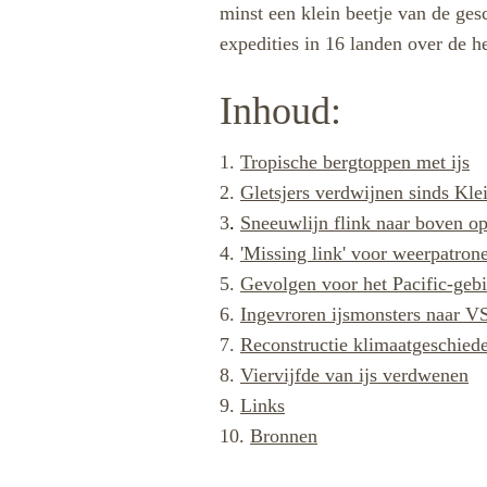
minst een klein beetje van de ge
expedities in 16 landen over de he
Inhoud:
1.
Tropische bergtoppen met ijs
2.
Gletsjers verdwijnen sinds Klei
3
.
Sneeuwlijn flink naar boven o
4.
'Missing link' voor weerpatron
5.
Gevolgen voor het Pacific-geb
6.
Ingevroren ijsmonsters naar V
7.
Reconstructie klimaatgeschied
8.
Viervijfde van ijs verdwenen
9.
Links
10.
Bronnen