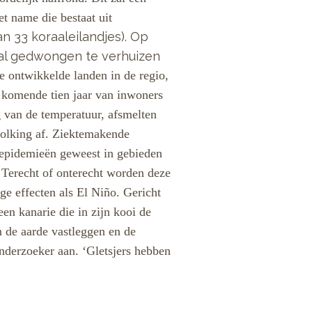
et name die bestaat uit
an 33 koraaleilandjes). Op
al gedwongen te verhuizen
e ontwikkelde landen in de regio,
e komende tien jaar van inwoners
g van de temperatuur, afsmelten
volking af. Ziektemakende
epidemieën geweest in gebieden
. Terecht of onterecht worden deze
e effecten als El Niño. Gericht
en kanarie die in zijn kooi de
de aarde vastleggen en de
onderzoeker aan. ‘G
letsjers hebben