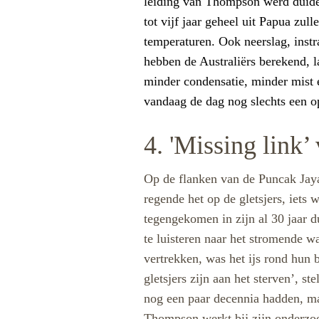
leiding van Thompson werd duideli
tot vijf jaar geheel uit Papua zul
temperaturen. Ook neerslag, instr
hebben de Australiërs berekend, 
minder condensatie, minder mist e
vandaag de dag nog slechts een 
4. 'Missing link
Op de flanken van de Puncak Jaya
regende het op de gletsjers, iet
tegengekomen in zijn al 30 jaar d
te luisteren naar het stromende w
vertrekken, was het ijs rond hun
gletsjers zijn aan het sterven’, s
nog een paar decennia hadden, ma
Thompson werkt bij zijn onderz