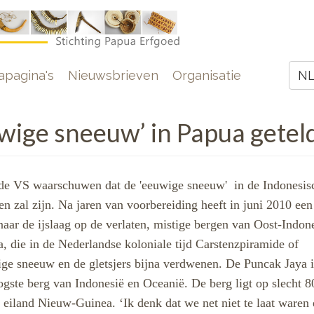
e
pagina's
Nieuwsbrieven
Organisatie
N
Z
wige sneeuw’ in Papua getel
 de VS waarschuwen dat de 'eeuwige sneeuw'
in de Indonesis
 zal zijn. Na jaren van voorbereiding heeft in juni 2010 een
aar de ijslaag op de verlaten, mistige bergen van Oost-Indone
, die in de Nederlandse koloniale tijd Carstenzpiramide of
wige sneeuw en de gletsjers bijna verdwenen.
De Puncak Jaya i
ogste berg van Indonesië en Oceanië. De berg ligt op slecht 8
 eiland Nieuw-Guinea. ‘Ik denk dat we net niet te laat waren 