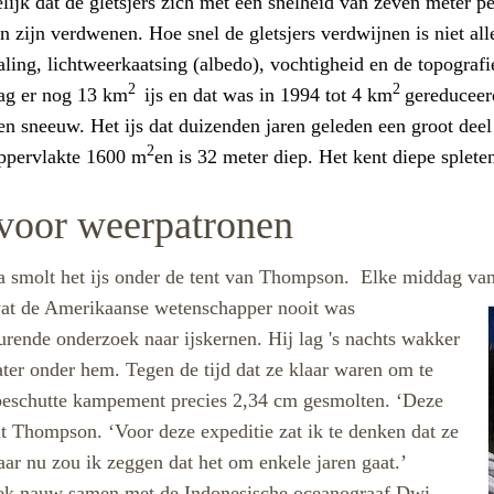
jk dat de gletsjers zich met een snelheid van zeven meter pe
len zijn verdwenen. Hoe snel de gletsjers verdwijnen is niet al
aling, lichtweerkaatsing (albedo), vochtigheid en de topografi
2
2
lag er nog 13 km
ijs en dat was in 1994 tot 4 km
gereduceerd
n sneeuw. Het ijs dat duizenden jaren geleden een groot deel
2
oppervlakte 1600 m
en is 32 meter diep. Het kent diepe spleten
’ voor weerpatronen
 smolt het ijs onder de tent van Thompson.
Elke middag van
s wat de Amerikaanse wetenschapper
nooit was
urende onderzoek naar ijskernen. Hij lag 's nachts wakker
ater onder hem. Tegen de tijd dat ze klaar waren om te
 beschutte kampement precies 2,34 cm gesmolten. ‘Deze
telt Thompson. ‘Voor deze expeditie zat ik te denken dat ze
ar nu zou ik zeggen dat het om enkele jaren gaat.’
oek nauw samen met de Indonesische oceanograaf Dwi