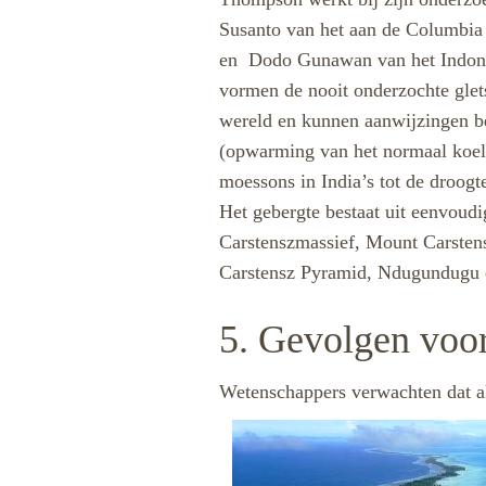
Susanto van het aan de Columbia
en
Dodo Gunawan van het Indone
vormen de nooit onderzochte glets
wereld en kunnen aanwijzingen bev
(opwarming van het normaal koele
moessons in India’s tot de droog
Het gebergte bestaat uit eenvoudi
Carstenszmassief, Mount Carsten
Carstensz Pyramid, Ndugundugu 
5. Gevolgen voor
Wetenschappers verwachten dat al