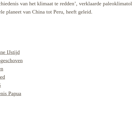
schiedenis van het klimaat te redden’, verklaarde paleoklima
le planeet van China tot Peru, heeft geleid.
ne IJstijd
pgeschoven
en
ied
S
enis Papua