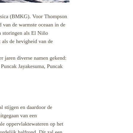
ofysica (BMKG). Voor Thompson
nd van de warmste oceaan in de
 storingen als El Niño
 als de hevigheid van de
der jaren diverse namen gekend:
z, Puncak Jayakesuma, Puncak
l stijgen en daardoor de
uitgegaan van een
nale oppervlaktewateren op het
rdelijk halfrond. Dit zal een