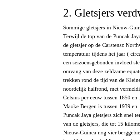
2. Gletsjers verd
Sommige gletsjers in Nieuw-Guine
Terwijl de top van de Puncak Jaya
de gletsjer op de Carstensz Northw
temperatuur tijdens het jaar ( cir
een seizoensgebonden invloed slec
omvang van deze zeldzame equatori
trekken rond de tijd van de Kleine
noordelijk halfrond, met vermeld
Celsius per eeuw tussen 1850 en 
Maoke Bergen is tussen 1939 en 19
Puncak Jaya gletsjers zich snel t
van de gletsjers, die tot 15 kil
Nieuw-Guinea nog vier berggebied