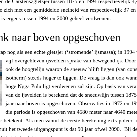
en de Carstenszgletsjer tussen 1875 en 1994 respectievelijk 4,
e zich met een gemiddelde snelheid van respectievelijk 37 en
 is ergens tussen 1994 en 2000 geheel verdwenen.
ink naar boven opgeschoven
kap nog als een echte gletsjer (‘stromende’ ijsmassa); in 1994
vijf overgebleven ijsvelden sprake
van bewegend ijs. Door
ook de hoogtelijn waarop de sneeuw blijft liggen (van con
isotherm) steeds hoger te liggen. De vraag is dan ook wanne
hoge Ngga Pulu ligt verdwenen zal zijn. Op basis van ver
van de ijsvelden is berekend dat de sneeuwlijn tussen 187
jaar naar boven is opgeschoven. Observaties in 1972 en 19
die periode is opgeschoven van 4580 meter naar 4640 met
r betekent. Als men vanuit de eerste berekening extrapoleert 
uit het tweede uitgangspunt is dat 90 jaar ofwel 2090.
Bij d