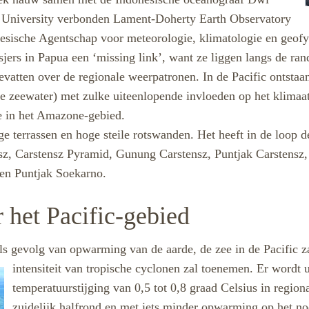
 University verbonden Lament-Doherty Earth Observatory
sische Agentschap voor meteorologie, klimatologie en ge
jers in Papua een ‘missing link’, want ze liggen langs de ra
atten over de regionale weerpatronen. In de Pacific ontstaan
 zeewater) met zulke uiteenlopende invloeden op het klimaat
te in het Amazone-gebied.
ge terrassen en hoge steile rotswanden. Het heeft in de loop 
sz, Carstensz Pyramid, Gunung Carstensz, Puntjak Carstens
en Puntjak Soekarno.
 het Pacific-gebied
s gevolg van opwarming van de aarde, de zee in de Pacific za
intensiteit van tropische cyclonen zal toenemen.
Er wordt 
temperatuurstijging van
0,5 tot 0,8 graad Celsius in regio
zuidelijk halfrond en met iets minder opwarming op het noo