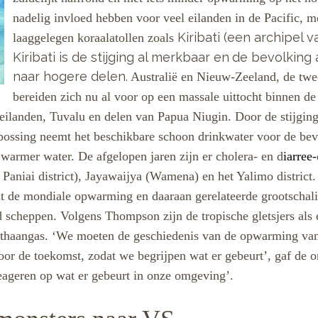
nadelig invloed hebben voor veel eilanden in de Pacific, m
Kiribati (een archipel v
laaggelegen koraalatollen zoals
Kiribati is de stijging al merkbaar en
de bevolking 
naar hogere delen.
Australië en Nieuw-Zeeland, de twe
bereiden zich nu al voor op een massale uittocht binnen d
lleilanden, Tuvalu en delen van Papua Niugin.
Door de stijgin
ntbossing neemt het beschikbare schoon drinkwater voor de be
 warmer water. De afgelopen jaren zijn er cholera- en d
iarree-
Paniai district), Jayawaijya (Wamena) en het Yalimo district
ht de mondiale opwarming en daaraan gerelateerde grootschalig
id scheppen.
Volgens Thompson zijn de tropische gletsjers als e
haangas. ‘
We moeten de geschiedenis van de opwarming van 
oor de toekomst, zodat we begrijpen wat er gebeurt’, gaf de 
reageren op wat er gebeurt in onze omgeving’.