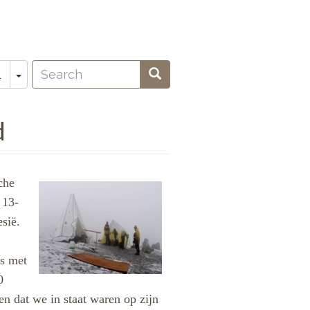
Search
Toggle Dropdown
Search
L
oeken
d
che
 13-
sië.
s met
0
en dat we in staat waren op zijn