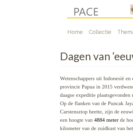
Overslaan
en
naar
Hoofdnavigati
Home
Collectie
Thema
de
inhoud
gaan
Dagen van ‘eeu
Wetenschappers uit Indonesië en
provincie Papua in 2015 verdwenen
daagse expeditie plaatsgevonden n
Op de flanken van de Puncak Jaya
Carstensztop heette, zijn de eeu
een hoogte van
4884 meter
de ho
kilometer van de zuidkust van het