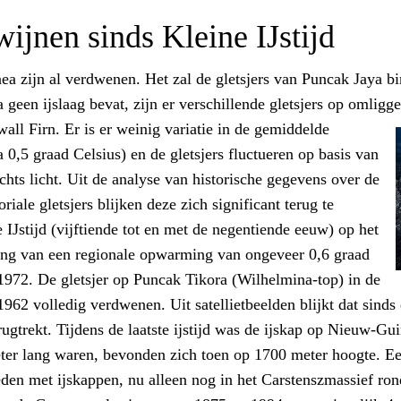
wijnen sinds Kleine IJstijd
a zijn al verdwenen. Het zal de gletsjers van Puncak Jaya bi
 geen ijslaag bevat, zijn er verschillende gletsjers op omligg
all Firn. Er is er weinig variatie in de gemiddelde
ca 0,5 graad Celsius) en de gletsjers fluctueren op basis van
hts licht. Uit de analyse van historische gegevens over de
ale gletsjers blijken deze zich significant terug te
 IJstijd (vijftiende tot en met de negentiende eeuw) op het
ing van een regionale opwarming van ongeveer 0,6 graad
1972. De gletsjer op Puncak Tikora (Wilhelmina-top) in de
62 volledig verdwenen. Uit satellietbeelden blijkt dat sinds 
erugtrekt. Tijdens de laatste ijstijd was de ijskap op Nieuw-G
ometer lang waren, bevonden zich toen op 1700 meter hoogte. 
en met ijskappen, nu alleen nog in het Carstenszmassief ro