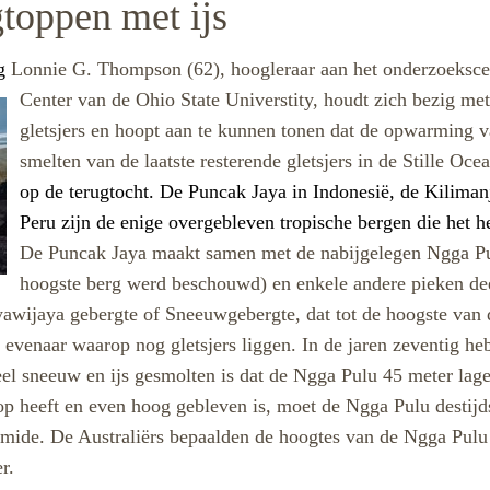
gtoppen met ijs
og
Lonnie G. Thompson (62), hoogleraar aan het onderzoeksc
Center van de
Ohio State Universtity, houdt zich bezig met
gletsjers en hoopt aan te kunnen tonen dat de opwarming v
smelten van de laatste resterende gletsjers in de Stille Oce
op de terugtocht. De Puncak Jaya in Indonesië, de Kiliman
Peru zijn de enige overgebleven tropische bergen die het he
De Puncak Jaya maakt samen met de nabijgelegen Ngga Pulu
hoogste berg werd beschouwd) en enkele andere pieken deel 
awijaya gebergte of Sneeuwgebergte, dat tot de hoogste van 
evenaar waarop nog gletsjers liggen. In de jaren zeventig he
veel sneeuw en ijs gesmolten is dat de Ngga Pulu 45 meter la
 heeft en even hoog gebleven is, moet de Ngga Pulu destijds
amide. De Australiërs bepaalden de hoogtes van de Ngga Pulu
r.