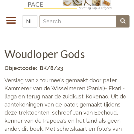
Overslaan
en
Search
naar
Navigatie
Sear
NL
Zoeken
de
wisselen
inhoud
gaan
Woudloper Gods
Objectcode
BK/8/23
Verslag van 2 tournee's gemaakt door pater
Kammerer van de Wisselmeren (Paniai)- Ekari -
llaga en terug naar de zuidkust: Kokenao. Uit de
aantekeningen van de pater, gemaakt tijdens
deze trektochten, schreef Jan van Eechoud,
kenner van de Papoea's en het land als geen
ander, dit boek. Met schetskaart en foto's van