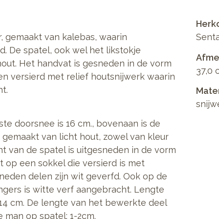
Herk
, gemaakt van kalebas, waarin
Senta
. De spatel, ook wel het likstokje
Afmet
hout. Het handvat is gesneden in de vorm
37,0 
en versierd met relief houtsnijwerk waarin
t.
Mate
snijw
tste doorsnee is 16 cm., bovenaan is de
 gemaakt van licht hout, zowel van kleur
t van de spatel is uitgesneden in de vorm
 op een sokkel die versierd is met
sneden delen zijn wit geverfd. Ook op de
ngers is witte verf aangebracht. Lengte
 14 cm. De lengte van het bewerkte deel
e man op spatel: 1-2cm.