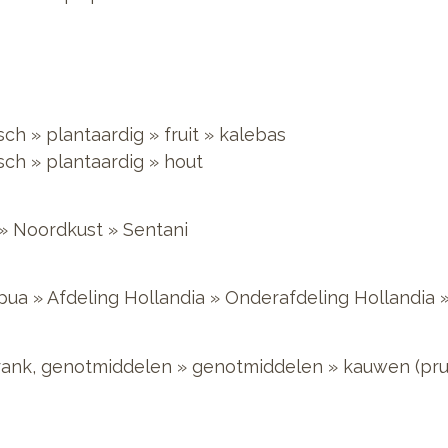
sch
»
plantaardig
»
fruit
»
kalebas
sch
»
plantaardig
»
hout
»
Noordkust
»
Sentani
pua
»
Afdeling Hollandia
»
Onderafdeling Hollandia
rank, genotmiddelen
»
genotmiddelen
»
kauwen (pru