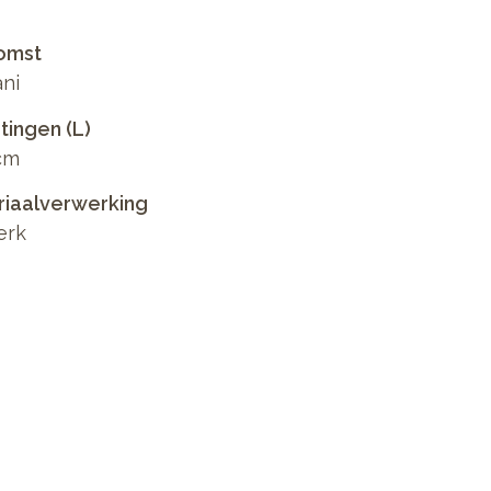
omst
ni
ingen (L)
cm
riaalverwerking
erk