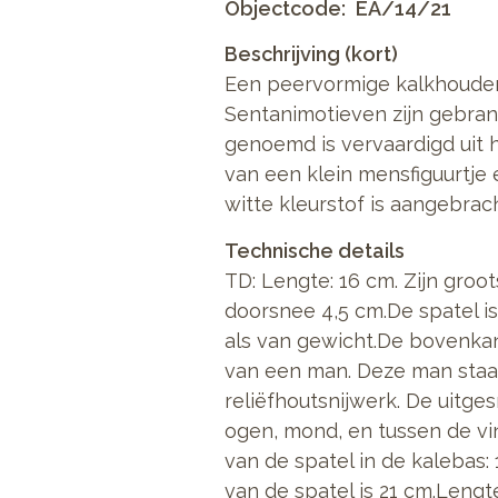
Objectcode
EA/14/21
Beschrijving (kort)
Een peervormige kalkhouder
Sentanimotieven zijn gebrand
genoemd is vervaardigd uit 
van een klein mensfiguurtje 
witte kleurstof is aangebrach
Technische details
TD: Lengte: 16 cm. Zijn groo
doorsnee 4,5 cm.De spatel is
als van gewicht.De bovenkan
van een man. Deze man staat
reliëfhoutsnijwerk. De uitge
ogen, mond, en tussen de vi
van de spatel in de kalebas:
van de spatel is 21 cm.Lengt