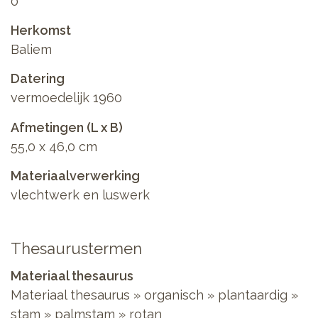
0
Herkomst
Baliem
Datering
vermoedelijk 1960
Afmetingen (L x B)
55,0 x 46,0 cm
Materiaalverwerking
vlechtwerk en luswerk
Thesaurustermen
Materiaal thesaurus
Materiaal thesaurus
»
organisch
»
plantaardig
»
stam
»
palmstam
»
rotan