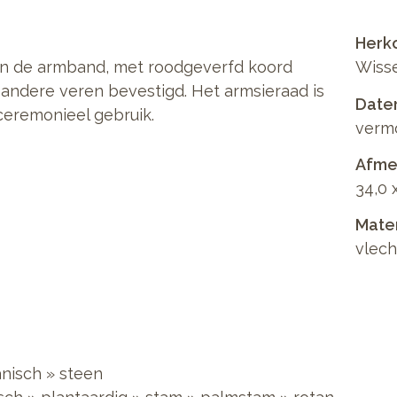
Herk
n de armband, met roodgeverfd koord
Wiss
 andere veren bevestigd. Het armsieraad is
Date
ceremonieel gebruik.
vermo
Afmet
34,0 
Mate
vlec
nisch
»
steen