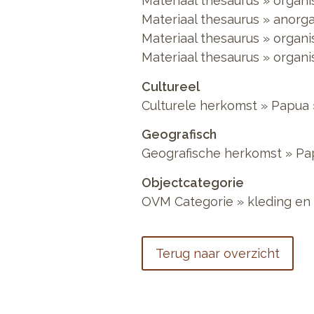
Materiaal thesaurus
»
organi
Materiaal thesaurus
»
anorga
Materiaal thesaurus
»
organi
Materiaal thesaurus
»
organi
Cultureel
Culturele herkomst
»
Papua
Geografisch
Geografische herkomst
»
Pa
Objectcategorie
OVM Categorie
»
kleding en 
Terug naar overzicht