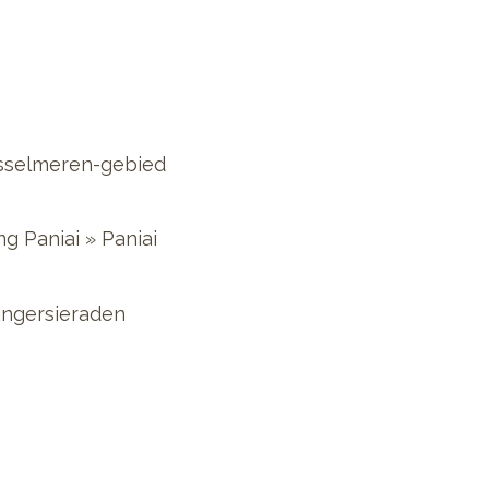
sselmeren-gebied
ng Paniai
»
Paniai
vingersieraden