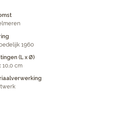
omst
elmeren
ring
edelijk 1960
ingen (L x Ø)
x 10,0 cm
riaalverwerking
htwerk