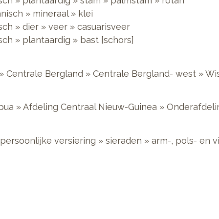
sch
»
plantaardig
»
stam
»
palmstam
»
rotan
nisch
»
mineraal
»
klei
sch
»
dier
»
veer
»
casuarisveer
sch
»
plantaardig
»
bast [schors]
»
Centrale Bergland
»
Centrale Bergland- west
»
Wi
pua
»
Afdeling Centraal Nieuw-Guinea
»
Onderafdeli
persoonlijke versiering
»
sieraden
»
arm-, pols- en 