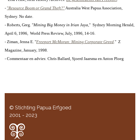
-
"
Resource Boom or Grand Theft?"
Australia West Papua Association,
Sydney. No date.
- Roberts, Greg. "
Mining Big Money in Irian Jaya
,"
Sydney Morning Herald,
April 6, 1996,
World Press Review, July, 1996, 14-16.
- Ziman, Jenna E. "
Freeport McMoran: Mining Corporate Greed
."
Z
Magazine, January, 1998.
- Commentaar en advies:
Chris Ballard,
Sjoerd Jaarsma en Anton Ploeg
© Stichting Papua Erfgoed
2001 - 2023