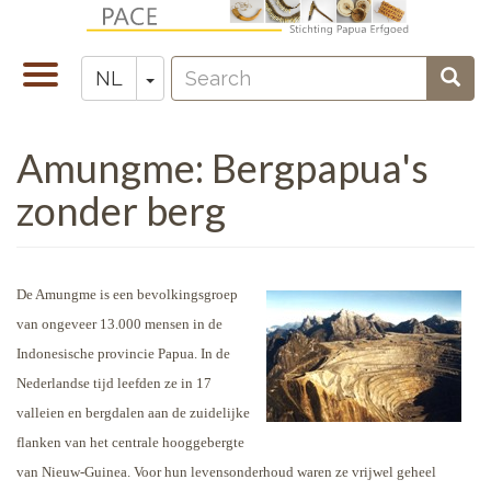
Overslaan
en
Search
naar
Navigatie
Toggle Dropdown
Sear
NL
Zoeken
de
wisselen
inhoud
Amungme: Bergpapua's
gaan
zonder berg
De Amungme is een bevolkingsgroep
van ongeveer 13.000 mensen in de
Indonesische provincie Papua. In de
Nederlandse tijd leefden ze in 17
valleien en bergdalen aan de zuidelijke
flanken van het centrale hooggebergte
van Nieuw-Guinea. Voor hun levensonderhoud waren ze vrijwel geheel