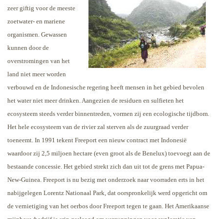
zeer giftig voor de meeste
zoetwater- en mariene
organismen. Gewassen
kunnen door de
overstromingen van het
land niet meer worden
verbouwd en de Indonesische regering heeft mensen in het gebied bevolen
het water niet meer drinken. Aangezien de residuen en sulfieten het
ecosysteem steeds verder binnentreden, vormen zij een ecologische tijdbom.
Het hele ecosysteem van de rivier zal sterven als de zuurgraad verder
toeneemt.
In 1991 tekent Freeport een nieuw contract met Indonesië
waardoor zij 2,5 miljoen hectare (even groot als de Benelux) toevoegt aan de
bestaande concessie. Het gebied strekt zich dan uit tot de grens met Papua-
New-Guinea. Freeport is nu bezig met onderzoek naar voorraden erts in het
nabijgelegen Lorentz Nationaal Park, dat oorspronkelijk werd opgericht om
de vernietiging van het oerbos door Freeport tegen te gaan. Het Amerikaanse