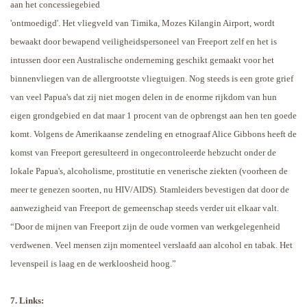
aan het concessiegebied
'ontmoedigd'. Het vliegveld van Timika,
Mozes Kilangin Airport, wordt
bewaakt door bewapend veiligheidspersoneel van Freeport zelf en het is
intussen door een Australische onderneming geschikt gemaakt voor het
binnenvliegen van de allergrootste vliegtuigen. Nog steeds is een grote grief
van veel Papua's dat zij niet mogen delen in de enorme rijkdom van hun
eigen grondgebied en dat maar 1 procent van de opbrengst aan hen ten goede
komt. Volgens de Amerikaanse zendeling en etnograaf Alice Gibbons heeft de
komst van Freeport geresulteerd in ongecontroleerde hebzucht onder de
lokale Papua's, alcoholisme, prostitutie en venerische ziekten (voorheen de
meer te genezen soorten, nu HIV/AIDS). Stamleiders bevestigen dat door de
aanwezigheid van Freeport de gemeenschap steeds verder uit elkaar valt.
“Door de mijnen van Freeport zijn de oude vormen van werkgelegenheid
verdwenen. Veel mensen zijn momenteel verslaafd aan alcohol en tabak. Het
levenspeil is laag en de werkloosheid hoog.”
7. Links: