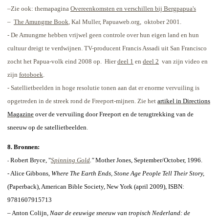
–Zie ook: themapagina
Overeenkomsten en verschillen bij Bergpapua's
–
The Amungme Book
, Kal Muller, Papuaweb.org,
oktober 2001.
-
De Amungme hebben vrijwel geen controle over hun eigen land en hun
cultuur dreigt te verdwijnen. TV-producent Francis Assadi uit San Francisco
zocht het Papua-volk eind 2008 op.
Hier
deel 1
en
deel 2
van zijn video en
zijn
fotoboek
.
- Satellietbeelden in hoge resolutie tonen aan dat er enorme vervuiling is
opgetreden in de streek rond de Freeport-mijnen. Zie het
artikel in Directions
Magazine
over de vervuiling door Freeport en de terugtrekking van de
sneeuw op de satellietbeelden
.
8. Bronnen:
Robert Bryce, "
Spinning Gold
."
Mother Jones, September/October, 1996.
-
- Alice Gibbons,
Where The Earth Ends, Stone Age People Tell Their Story,
(Paperback), American Bible Society, New York (april 2009), ISBN:
9781607915713
– Anton Colijn,
Naar de eeuwige sneeuw van tropisch Nederland: de