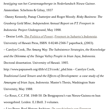
bestijging van het Carstenszgebergte in Nederlandsch Nieuw Guinee
.
Amsterdam: Scheltens & Giltay, 1937
–Danny Kennedy, Pratap Chatterjee and Roger Moody.
Risky Business: The
Grasberg Gold Mine; Independent Annual Report on P.T. Freeport in
Indonesia.
Project Underground, May 1998.
–
Denise Leith,
The Politics of Power
;
Freeport in Suharto's Indonesia
.
University of Hawaii Press, ISBN: 0-8248-2566-7 paperback, (2003).
– Carolyn Cook,
The Amung Way. The Subsistence Strategies, the Knowledge
and the Dilemma of the Tsinga Valley People in Irian Jaya, Indonesia
.
Doctoral dissertation. University of Hawaii. 1995.
http://www.papuaweb.org/dlib/s123/cook/_phd.htm
– Carolyn Cook,
Traditional Land Tenure and the Effects of Development: a case study of the
Amungme of Irian Jaya, Indonesia
. Master’s Thesis, Washington State
University, May 1988.
–Le Roux, C.C.F.M. 1948-50.
De Bergpapoea’s van Nieuw-Guinea en hun
woongebied.
Leiden: E.J.Brill. 3 volumes.
– Lisa Pease, Real History Archives:
De geschiedenis van Freeport
.