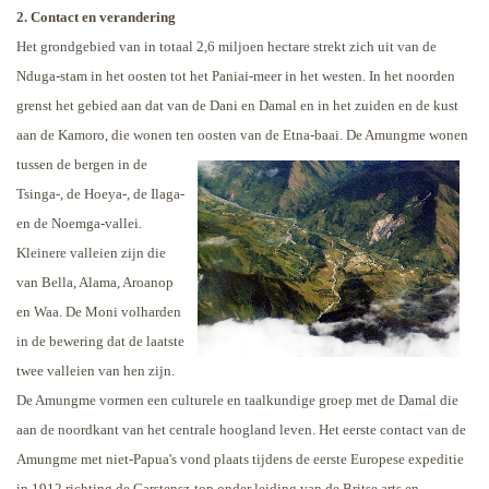
2. Contact en verandering
Het grondgebied van in totaal 2,6 miljoen hectare strekt zich uit van de
Nduga-stam in het oosten tot het Paniai-meer in het westen. In het noorden
grenst het gebied aan dat van de Dani en Damal en in het zuiden en de kust
aan de Kamoro, die wonen ten oosten van de Etna-baai.
De Amungme wonen
tussen de bergen in de
Tsinga-, de Hoeya-, de Ilaga-
en de Noemga-vallei.
Kleinere valleien zijn die
van Bella, Alama, Aroanop
en Waa. De Moni volharden
in de bewering dat de laatste
twee valleien van hen zijn.
De Amungme vormen een culturele en taalkundige groep met de Damal die
aan de noordkant van het centrale hoogland leven.
Het eerste contact van de
Amungme met niet-Papua's vond plaats tijdens de eerste Europese expeditie
in 1912 richting de Carstensz-top onder leiding van de Britse arts en