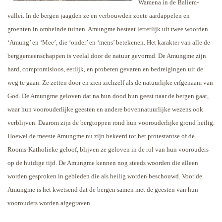
Wamena in de Baliem-
vallei. In de bergen jaagden ze en verbouwden zoete aardappelen en
groenten in omheinde tuinen. Amungme bestaat letterlijk uit twee woorden
‘Amung’ en ‘Mee’, die ‘onder’ en ‘mens’ betekenen. Het karakter van alle de
berggemeenschappen is veelal door de natuur gevormd. De Amungme zijn
hard, compromisloos, eerlijk, en proberen gevaren en bedreigingen uit de
weg te gaan. Ze zetten door en zien zichzelf als de natuurlijke erfgenaam van
God. De Amungme geloven dat na hun dood hun geest naar de bergen gaat,
waar hun voorouderlijke geesten en andere bovennatuurlijke wezens ook
verblijven. Daarom zijn de bergtoppen rond hun voorouderlijke grond heilig.
Hoewel de meeste Amungme nu zijn bekeerd tot het protestantse of de
Rooms-Katholieke geloof, blijven ze geloven in de rol van hun voorouders
op de huidige tijd. De Amungme kennen nog steeds woorden die alleen
worden gesproken in gebieden die als heilig worden beschouwd. Voor de
Amungme is het kwetsend dat de bergen samen met de geesten van hun
voorouders worden afgegraven.