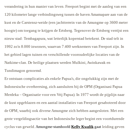
verandering in hun manier van leven. Freeport begint met de aanleg van een
120 kilometer lange verbindingsweg tussen de haven Amamapare aan van de
kust en de Carstensz-weide (een jachtterrein van de Amungme op 3600 meter
hoogte) om toegang te krijgen de Ertsberg. Tegenover de Ertsberg verrijst een
nieuw stad: Tembagapura, wat letterlijk koperstad betekent. De stad telt in
1992 zo'n 8.000 inwoners, waarvan 7.400 werknemers van Freeport zijn. In
het gebied lagen tuinen en verschillende voorouderlijke locaties van de
Natkime-clan. De heilige plaatsen werden Mulkini, Awinkawak en
Tundimagon genoemd.
Er ontstaan complicaties als enkele Papua's, die ongelukkig zijn met de
Indonesische overheersing, zich aansluiten bij de OPM (Organisasi Papua
Merdeka – Organisatie voor een Vrij Papua). In 1977 wordt de pijplijn naar
de kust opgeblazen en een aantal installaties van Freeport gesaboteerd door
de OPM, waarbij ook diverse Amungme zich hebben aangesloten. Met een
grote vergeldingsactie van het Indonesische leger begint een voortdurende
cyclus van geweld.
Amungme-stamhoofd
Kelly Kwalik
gaat
leiding geven