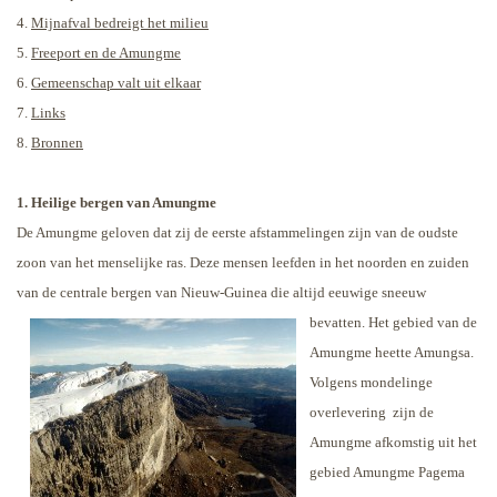
4.
Mijnafval bedreigt het milieu
5.
Freeport en de Amungme
6.
Gemeenschap valt uit elkaar
7.
Links
8.
Bronnen
1. Heilige bergen van Amungme
De Amungme geloven dat zij de eerste afstammelingen zijn van de oudste
zoon van het menselijke ras. Deze mensen leefden in het noorden en zuiden
van de centrale bergen van Nieuw-Guinea die altijd eeuwige
sneeuw
bevatten. Het gebied van de
Amungme heette Amungsa.
Volgens mondelinge
overlevering
zijn de
Amungme afkomstig uit het
gebied Amungme Pagema