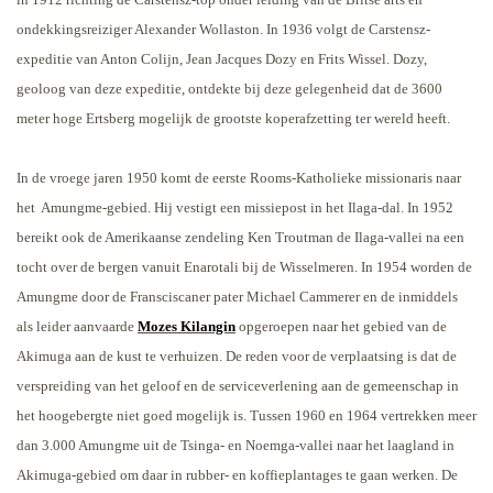
ondekkingsreiziger Alexander Wollaston. In 1936 volgt de Carstensz-
expeditie van Anton Colijn, Jean Jacques Dozy en Frits Wissel. Dozy,
geoloog van deze expeditie, ontdekte bij deze gelegenheid dat de 3600
meter hoge Ertsberg mogelijk de grootste koperafzetting ter wereld heeft.
In de vroege jaren 1950 komt de eerste Rooms-Katholieke missionaris naar
het
Amungme-gebied. Hij vestigt een missiepost in het Ilaga-dal. In 1952
bereikt ook de Amerikaanse zendeling Ken Troutman de Ilaga-vallei na een
tocht over de bergen vanuit Enarotali bij de Wisselmeren. In 1954 worden de
Amungme door de Fransciscaner pater Michael Cammerer en de inmiddels
als leider aanvaarde
Mozes Kilangin
opgeroepen naar het gebied van de
Akimuga aan de kust te verhuizen. De reden voor de verplaatsing is dat de
verspreiding van het geloof en de serviceverlening aan de gemeenschap in
het hoogebergte niet goed mogelijk is. Tussen 1960 en 1964 vertrekken meer
dan 3.000 Amungme uit de Tsinga- en Noemga-vallei naar het laagland in
Akimuga-gebied om daar in rubber- en koffieplantages te gaan werken. De