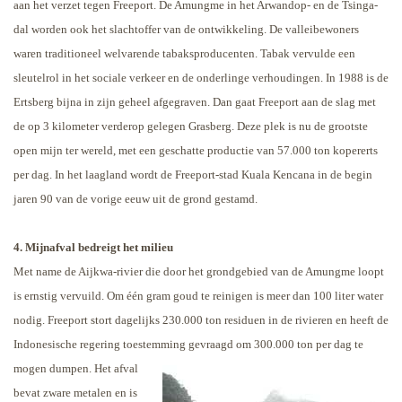
aan het verzet tegen Freeport. De Amungme in het Arwandop- en de Tsinga-
dal worden ook het slachtoffer van de ontwikkeling. De valleibewoners
waren traditioneel welvarende tabaksproducenten. Tabak vervulde een
sleutelrol in het sociale verkeer en de onderlinge verhoudingen.
In 1988 is de
Ertsberg bijna in zijn geheel afgegraven. Dan gaat Freeport aan de slag met
de op 3 kilometer verderop gelegen Grasberg. Deze plek is nu de grootste
open mijn ter wereld, met een geschatte productie van 57.000 ton kopererts
per dag. In het laagland wordt de Freeport-stad Kuala Kencana in de begin
jaren 90 van de vorige eeuw uit de grond gestamd.
4. Mijnafval bedreigt het milieu
Met name de Aijkwa-rivier die door het grondgebied van de Amungme loopt
is ernstig vervuild. Om één gram goud te reinigen is meer dan 100 liter water
nodig. Freeport stort dagelijks 230.000 ton residuen in de rivieren en heeft de
Indonesische regering toestemming gevraagd om 300.000 ton per dag te
mogen dumpen.
Het afval
bevat zware metalen en is