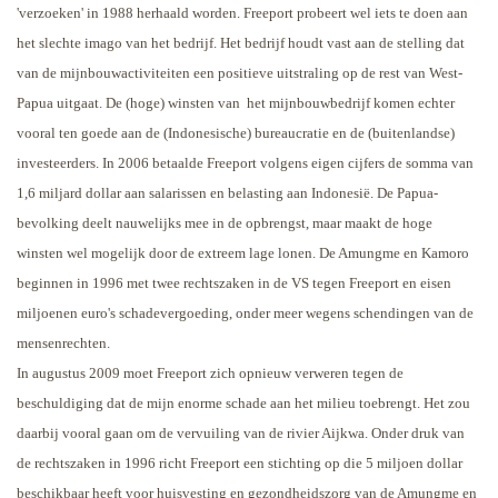
'verzoeken' in 1988 herhaald worden. Freeport probeert wel iets te doen aan
het slechte imago van het bedrijf. Het bedrijf houdt vast aan de stelling dat
van de mijnbouwactiviteiten een positieve uitstraling op de rest van West-
Papua uitgaat. De (hoge) winsten van
het mijnbouwbedrijf komen echter
vooral ten goede aan de (Indonesische) bureaucratie en de (buitenlandse)
investeerders. In 2006 betaalde Freeport volgens eigen cijfers de somma van
1,6 miljard dollar aan salarissen en belasting aan Indonesië. De Papua-
bevolking deelt nauwelijks mee in de opbrengst, maar maakt de hoge
winsten wel mogelijk door de extreem lage lonen.
De Amungme en Kamoro
beginnen in 1996 met twee rechtszaken in de VS tegen Freeport en eisen
miljoenen euro's schadevergoeding, onder meer wegens schendingen van de
mensenrechten.
In augustus 2009 moet Freeport zich opnieuw verweren tegen de
beschuldiging dat de mijn enorme schade aan het milieu toebrengt. Het zou
daarbij vooral gaan om de vervuiling van de rivier Aijkwa. Onder druk van
de rechtszaken in 1996 richt Freeport een stichting op die 5 miljoen dollar
beschikbaar heeft voor huisvesting en gezondheidszorg van de Amungme en