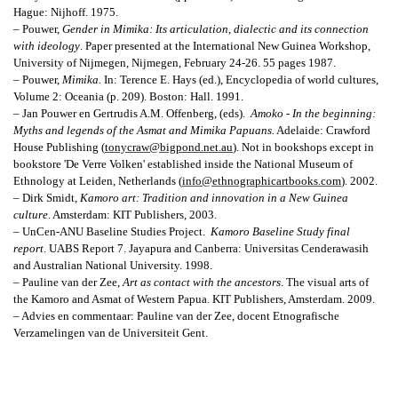
Hague: Nijhoff. 1975.
– Pouwer,
Gender in Mimika
: Its articulation, dialectic and its connection
with ideology
. Paper presented at the International New Guinea Workshop,
University of Nijmegen, Nijmegen, February 24-26. 55 pages 1987.
– Pouwer,
Mimika.
In: Terence E. Hays (ed.), Encyclopedia of world cultures,
Volume 2: Oceania (p. 209). Boston: Hall. 1991.
–
Jan Pouwer en Gertrudis A.M. Offenberg, (eds).
Amoko - In the beginning:
Myths and legends of the Asmat and Mimika Papuans.
Adelaide: Crawford
House Publishing (
tonycraw@bigpond.net.au
). Not in bookshops except in
bookstore 'De Verre Volken' established inside the National Museum of
Ethnology at Leiden, Netherlands (
info@ethnographicartbooks.com
). 2002.
– Dirk Smidt,
Kamoro art: Tradition and innovation in a New Guinea
culture
. Amsterdam: KIT Publishers, 2003.
– UnCen-ANU Baseline Studies Project.
Kamoro Baseline Study final
report
.
UABS Report 7. Jayapura and Canberra: Universitas Cenderawasih
and Australian National University. 1998.
– Pauline van der Zee,
Art as contact with the ancestors
. The visual arts of
the Kamoro and Asmat of Western Papua.
KIT Publishers, Amsterdam. 2009.
– Advies en commentaar:
Pauline van der Zee, docent
Etnografische
Verzamelingen van de Universiteit Gent.