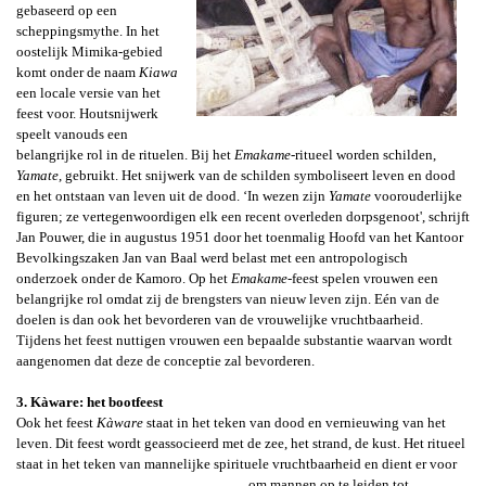
gebaseerd op een
scheppingsmythe. In het
oostelijk Mimika-gebied
komt onder de naam
K
iawa
een locale versie van het
feest voor.
Houtsnijwerk
speelt vanouds een
belangrijke rol in de rituelen.
Bij het
Emakame
-ritueel worden schilden,
Yamate
,
gebruikt. Het snijwerk van de schilden symboliseert leven en dood
en het ontstaan van leven uit de dood. ‘In wezen zijn
Yamate
voorouderlijke
figuren; ze vertegenwoordigen elk een recent overleden dorpsgenoot', schrijft
Jan Pouwer, die
in augustus 1951 door het toenmalig Hoofd van het Kantoor
Bevolkingszaken Jan van Baal werd belast met een antropologisch
onderzoek onder de Kamoro. Op het
Emakame
-
feest spelen vrouwen een
belangrijke rol omdat zij de brengsters van nieuw leven zijn. Eén van de
doelen is dan ook het bevorderen van de vrouwelijke vruchtbaarheid.
Tijdens het feest nuttigen vrouwen een bepaalde substantie waarvan wordt
aangenomen dat deze de conceptie zal bevorderen.
3. Kàware: het bootfeest
Ook het feest
Kàware
staat in het teken van dood en vernieuwing van het
leven. Dit feest wordt geassocieerd met de zee, het strand, de kust. Het ritueel
staat in het teken van mannelijke spirituele vruchtbaarheid
en dient er voor
om mannen op te leiden tot