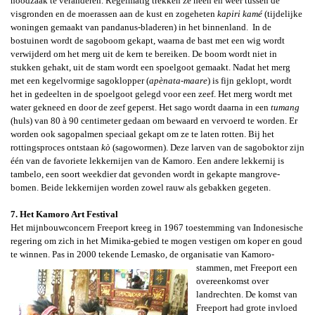
noodzaak te veranderen.
Regelmatig trekken ze heen en weer tussen de
visgronden en de moerassen aan de kust en zogeheten
kapiri kamé
(tijdelijke
woningen gemaakt van pandanus-bladeren) in het binnenland.
In de
bostuinen wordt de sagoboom gekapt, waarna de bast met een wig wordt
verwijderd om het merg uit de kern te bereiken. De boom wordt niet in
stukken gehakt, uit de stam wordt een spoelgoot gemaakt. Nadat het merg
met een kegelvormige sagoklopper (
apènata-maare
) is fijn geklopt, wordt
het in gedeelten in de spoelgoot gelegd voor een zeef. Het merg wordt met
water gekneed en door de zeef geperst. Het sago wordt daarna in een
tumang
(huls) van 80 à 90 centimeter gedaan om bewaard en vervoerd te worden. Er
worden ook sagopalmen speciaal gekapt om ze te laten rotten. Bij het
rottingsproces ontstaan
kò
(sagowormen). Deze larven van de sagoboktor zijn
één van de favoriete lekkernijen van de Kamoro. Een andere lekkernij is
tambelo
, een soort weekdier dat gevonden wordt in gekapte mangrove-
bomen. Beide lekkernijen worden zowel rauw als gebakken gegeten.
7. Het Kamoro Art Festival
Het mijnbouwconcern
Freeport kreeg in 1967 toestemming van
Indonesische
regering om zich in het Mimika-gebied te mogen vestigen om koper en goud
te winnen. Pas in 2000 tekende Lemasko, de organisatie
van Kamoro-
stammen, met Freeport een
overeenkomst over
landrechten. De komst van
Freeport had grote invloed