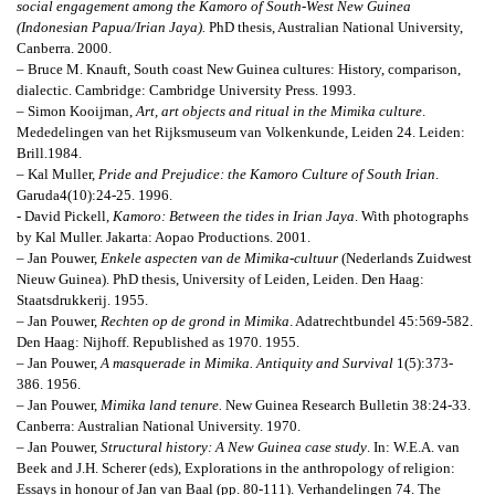
social engagement among the Kamoro of South-West New Guinea
(Indonesian Papua/Irian Jaya).
PhD thesis, Australian National University,
Canberra. 2000.
– Bruce M. Knauft,
South coast New Guinea cultures: History, comparison,
dialectic
. Cambridge: Cambridge University Press. 1993.
– Simon Kooijman,
Art, art objects and ritual in the Mimika culture
.
Mededelingen van het Rijksmuseum van Volkenkunde, Leiden 24. Leiden:
Brill.1984.
– Kal Muller,
Pride and Prejudice: the Kamoro Culture of South Irian
.
Garuda
4(10):24-25. 1996.
- David Pickell,
Kamoro: Between the tides in Irian Jaya
. With photographs
by Kal Muller.
Jakarta: Aopao Productions. 2001.
– Jan Pouwer,
Enkele aspecten van de Mimika-cultuur
(Nederlands Zuidwest
Nieuw Guinea). PhD thesis, University of Leiden, Leiden. Den Haag:
Staatsdrukkerij. 1955.
– Jan Pouwer,
Rechten op de grond in Mimika
.
Adatrechtbundel 45:569-582.
Den Haag: Nijhoff. Republished as 1970. 1955.
– Jan Pouwer,
A masquerade in Mimika.
Antiquity and Survival
1(5):373-
386. 1956.
– Jan Pouwer,
Mimika land tenure.
New Guinea Research Bulletin 38:24-33.
Canberra: Australian National University. 1970.
– Jan Pouwer,
Structural history: A New Guinea case study
.
In: W.E.A. van
Beek and J.H. Scherer (eds), Explorations in the anthropology of religion:
Essays in honour of Jan van Baal (pp. 80-111). Verhandelingen 74. The