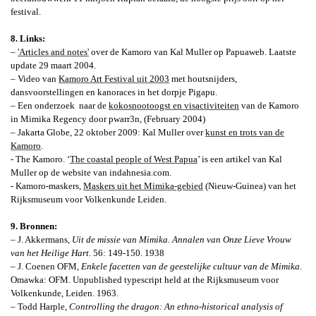
festival.
8. Links:
–
'Articles and notes'
over de Kamoro van Kal Muller op Papuaweb. Laatste
update 29 maart 2004.
– Video van
Kamoro Art Festival uit 2003
met houtsnijders,
dansvoorstellingen en kanoraces in het dorpje Pigapu.
– Een onderzoek
naar de
kokosnootoogst en visactiviteiten
van de Kamoro
in Mimika Regency door pwarr3n, (February 2004)
– Jakarta Globe, 22 oktober 2009: Kal Muller over
kunst en trots van de
Kamoro
.
- The Kamoro. ‘
The coastal people of West Papua
’
is een artikel van Kal
Muller op de website van indahnesia.com.
- Kamoro-maskers,
Maskers uit het Mimika-gebied
(Nieuw-Guinea) van het
Rijksmuseum voor Volkenkunde Leiden.
9. Bronnen:
– J. Akkermans,
Uit de missie van Mimika.
Annalen van Onze Lieve Vrouw
van het Heilige Hart
. 56: 149-150. 1938
– J.
Coenen OFM,
Enkele facetten van de geestelijke cultuur van de Mimika
.
Omawka: OFM. Unpublished typescript held at the Rijksmuseum voor
Volkenkunde, Leiden. 1963.
– Todd Harple,
Controlling the dragon
: An ethno-historical analysis of