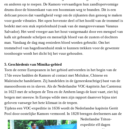
en anderen op te roepen. De Kamoro vervaardigen hun zandlopervormige
drums door de binnenkant van een boomstam weg te branden. Dit is een
delicaat proces dat vaardigheid vergt om de zijkanten dun genoeg te maken
voor goede vibraties. Het open bovenste deel of het hoofd van de trommel is
bedekt met een stuk reptielenhuid (vaak van de mangrovevaraan
Varanus
Salvador
). Het werd vroeger aan het hout vastgemaakt door een mengsel van
kalk uit gebrande schelpen en menselijk bloed van de zusters of dochters
man. Vandaag de dag mag eenieders bloed worden gebruikt. Om het
trommelvel van hagedissenhuid strak te kunnen trekken voor de gewenste
toonhoogte wordt het dicht bij het vuur gehouden.
5. Geschiedenis van Mimika-gebied
Toen de eerste Europeanen in het gebied arriveerden in het begin van de
17de eeuw
hadden de Kamoro al contact
met Molukse, Chinese en
Maleisische handelaren. Zij handelden in de (geneeskrachtige) bast van de
massooiboom en in slaven. Als d
e Nederlandse VOC-kapitein Jan Carstensz
in 1623 met de schepen de Tera en de Arnhem langs de kust vaart, ziet hij
bergen met sneeuw. In Europa wilde men zijn rapport daarover bijna niet
geloven vanwege het hete klimaat in de tropen.
Tijdens een VOC-expeditie in 1636 wordt de Nederlandse kapitein Gerrit
Pool door oostelijke Kamoro vermoord. In 1828 brengen
deelnemers aan de
Nederlandse Triton-
expeditie elf dagen