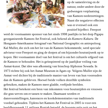
op de samenleving en de
natuur, onder andere door de
gedwongen verplaatsing
van Kamoro-nederzettingen.
Naast die negatieve effecten
was er evenwel ook een
positief bijeffect. Freeport
werd de voornaamste sponsor van het sinds 1998 jaarlijks
in het dorp Pigapu
georganiseerde
Kamoro Art Festival, ook bekend als
Kamoro Kakuru
.
De
Hongaars-Amerikaanse f
otograaf van National Geographic en antropoloog
Kal Muller, die zich om het lot van de Kamoro bekommerde, werd speciale
adviseur voor Freeport en ging de dorpen af om bijzonder houtsnijwerk op te
kopen. Het voornaamste doel van het festival is om het culturele erfgoed van
de Kamoro te behouden. Het is geïnspireerd op de jaarlijkse veiling van
Asmat-kunst. Dat idee was afkomstig van bisschop Alphonse Sowada. In
1973 richtte hij ook het Asmat Museum in Agats op. Volgens Muller zijn de
Asmat veel dichter bij de traditionele manier van leven van hun voorouders
dan de Kamoro gebleven. Hoewel beide volken dezelfde symbolen
gebruiken, maken de Kamoro meer gladde, verfijnde beelden.
Het festival betekent een bron van inkomsten voor houtsnijders en vrouwen
die gras weven om er tassen te maken. Daarnaast worden er
dansvoorstellingen, kanoraces en kookdemonstraties van traditionele
voedsel gehouden. Tijdens het Kamoro Art Festival in 2005 is voor een
beeldhouwwerk 11 miljoen Rupiah betaald, de hoogste prijs ooit op het