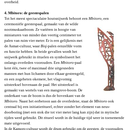
overheid.
4. Mbitoro: de geestespalen
Tot het meest spectaculaire
houtsnijwerk behoort een
Mbitoro
, een
ceremoniële geestespaal,
gemaakt van de wilde
nootmuskaatboom. Ze variëren in hoogte van
miniaturen van minder dan veertig centimeter tot
palen van ruim vier meter. Er is een gelijkenis met
de Asmat-cultuur, waar
Bisj
-palen eenzelfde vorm
en functie hebben. In beide gevallen wordt het
snijwerk gebruikt in rituelen en symboliseert het
onlangs overleden voorouders. Een
Mbitoro
-
paal
kent één, twee of maximaal drie uitgesneden
mannen met hun lichamen door elkaar gestrengeld,
en een zogeheten
okemere
, het vlagvormig
uitsteeksel bovenaan de paal. Het uitsteeksel is
gemaakt van wortels van een mangrove-boom. De
onderkant van de boom is dus de bovenkant van de
Mbitoro
. Naast het eerbetoon aan de overledene, staat de
Mbitoro
ook
centraal bij een initiatieritueel, echter zonder het element van neus-
doorboring (met een stok die tot vier meter lang kan zijn) dat in mytische
tijden werd gebruikt. Dit ritueel wordt in de huidige tijd weer in toenemende
mate uitgevoerd
.
In de Kamoro-cultuur wordt de drum gebruikt om de geesten, de voorouders