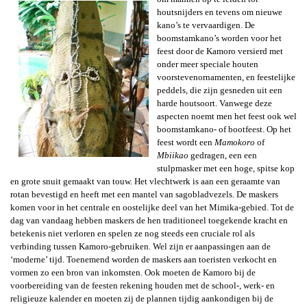
houtsnijders en tevens om nieuwe
kano’s te vervaardigen. De
boomstamkano’s worden voor het
feest door de Kamoro versierd met
onder meer speciale houten
voorstevenornamenten, en feestelijke
peddels, die zijn gesneden uit een
harde houtsoort. Vanwege deze
aspecten noemt men het feest ook wel
boomstamkano- of bootfeest. Op het
feest wordt een
Mamokoro
of
Mbiikao
gedragen, een een
stulpmasker met een hoge, spitse kop
en grote snuit
gemaakt van touw. Het vlechtwerk is aan een geraamte van
rotan bevestigd en heeft met een mantel van sagobladvezels. De maskers
komen voor in het centrale en oostelijke deel van het Mimika-gebied. Tot de
dag van vandaag hebben maskers de hen traditioneel toegekende kracht en
betekenis niet verloren en spelen ze nog steeds een cruciale rol als
verbinding tussen Kamoro-gebruiken. Wel zijn er aanpassingen aan de
‘moderne’ tijd. Toenemend worden de maskers aan toeristen verkocht en
vormen zo een bron van inkomsten. Ook moeten de Kamoro bij de
voorbereiding van de feesten rekening houden met de school-, werk- en
religieuze kalender en moeten zij de plannen tijdig aankondigen bij de