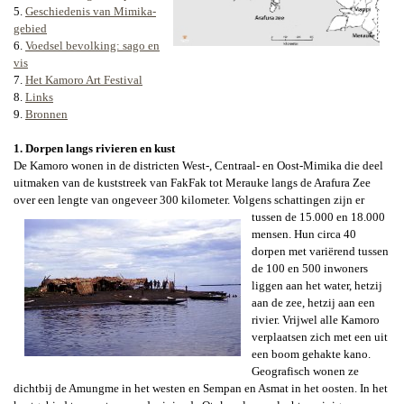
5.
Geschiedenis van Mimika-
gebied
6.
Voedsel bevolking: sago en
vis
7.
Het Kamoro Art Festival
8.
Links
9.
Bronnen
1.
Dorpen langs rivieren en kust
De Kamoro wonen in de districten West-, Centraal- en Oost-Mimika die deel
uitmaken van de kuststreek van FakFak tot Merauke langs de Arafura Zee
over een lengte van ongeveer 300 kilometer. Volgens schattingen zijn er
tussen de
15.000 en 18.000
mensen. Hun circa 40
dorpen met variërend tussen
de 100 en 500 inwoners
liggen aan het water, hetzij
aan de zee, hetzij aan een
rivier. Vrijwel alle Kamoro
verplaatsen zich met een uit
een boom gehakte kano.
Geografisch wonen ze
dichtbij de Amungme in het westen en Sempan en Asmat in het oosten. In het