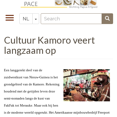
Overslaan
en
Search
naar
Navigatie
Toggle Dropdown
Sear
NL
Zoeken
de
wisselen
inhoud
Cultuur Kamoro veert
gaan
langzaam op
Een langgerekt deel van de
zuidwestkust van Nieuw-Guinea is het
grondgebied van de Kamoro. Rekening
houdend met de getijden leven deze
semi-nomaden langs de kust van
FakFak tot Merauke. Maar ook bij hen
is de moderne wereld opgerukt. Het Amerikaanse mijnbouwbedrijf Freeport