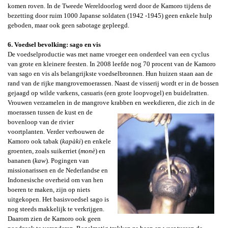
komen roven
. In de Tweede Wereldoorlog werd door de Kamoro tijdens
de
bezetting door ruim 1000
Japanse soldaten (1942 -1945) geen enkele hulp
geboden, maar ook geen sabotage gepleegd.
6. Voedsel bevolking: sago en vis
De voedselproductie was met name vroeger een onderdeel van een cyclus
van grote en kleinere feesten.
In 2008 leefde nog 70 procent van de Kamoro
van sago
en vis als belangrijkste voedselbronnen. Hun
huizen staan aan de
rand van de rijke mangrovemoerassen.
Naast de visserij wordt er in de bossen
gejaagd op wilde varkens, casuaris (een grote loopvogel) en buidelratten.
Vrouwen verzamelen in de mangrove krabben en weekdieren, die zich in de
moerassen tussen de kust
en de
bovenloop van de rivier
voortplanten. Verder verbouwen de
Kamoro ook tabak (
kapàki
) en enkele
groenten, zoals suikerriet
(
monè
)
en
bananen (
kaw
). Pogingen van
missionarissen en de Nederlandse en
Indonesische overheid om van hen
boeren te maken, zijn op niets
uitgekopen. Het basisvoedsel sago is
nog steeds makkelijk te verkrijgen.
Daarom zien de Kamoro ook geen