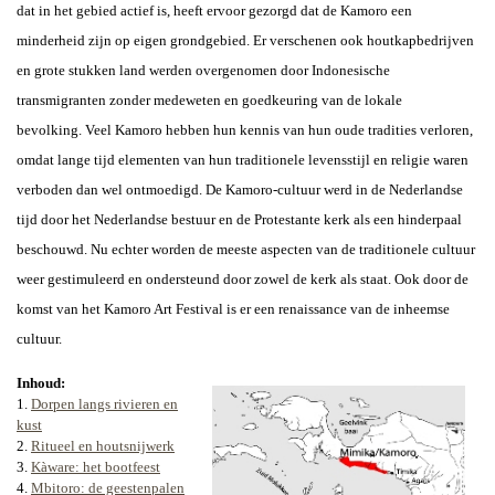
dat in het gebied actief is, heeft ervoor gezorgd dat de Kamoro een
minderheid zijn op eigen grondgebied. Er verschenen ook houtkapbedrijven
en grote stukken land werden overgenomen door Indonesische
transmigranten zonder medeweten en goedkeuring van de lokale
bevolking.
Veel Kamoro hebben hun kennis van hun oude tradities verloren,
omdat lange tijd elementen van hun traditionele levensstijl en religie waren
verboden dan wel ontmoedigd. De Kamoro-cultuur werd in de Nederlandse
tijd door
het Nederlandse bestuur en de Protestante kerk
als een hinderpaal
beschouwd. Nu echter worden de meeste aspecten van de traditionele cultuur
weer gestimuleerd en ondersteund door zowel de kerk als
staat
. Ook door de
komst van het
Kamoro Art Festival is er een renaissance van de inheemse
cultuur.
Inhoud:
1.
Dorpen langs rivieren en
kust
2.
Ritueel en houtsnijwerk
3.
Kàware: het bootfeest
4.
Mbitoro: de geestenpalen