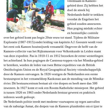
vreedzaam in Kamoro-
gebied door. Zij hebben het
doel de streek bij
Nederlands-Indië te trekken
voordat de Engelsen het
gebied zouden annexeren.
Hun poging mislukt echter
en bestuurlijke controle
over het gebied komt pas begin 20ste eeuw tot stand. Tijdens de Militaire
Exploratie (1907-1915) onder leiding van kapitein A.J. Gooszen wordt voor
het eerst ook Kamoro houtsnijwerk verzameld. Ongeveer de helft van de
Kamoro-collectie van het Rijksmuseum voor Volkenkunde in Leiden stamt
van deze expeditie. Pas in 1910-11 en 1912 bezoeken de eerste westerlingen
het achterland. In hun pogingen de Carstensz-toppen via het Mimika-gebied
te bereiken, worden de leden van twee Britse expedities van de
British
Ornithologists Union
en de
Royal Geographical Society
vriendschappelijk
door de Kamoro ontvangen. In 1926 vestigen de Nederlanders een eerste
bestuurspost in het verzameldorp Kaokonao aan de monding van de Mimika-
rivier. Dit bestuurscentrum bestaat uit vier dorpen en heeft meer dan 500
inwoners. In 1927 komt er ook een Rooms Katholieke missiepost. Het gebied
is tussen 1926 en 1963 onder
Nederlands bestuur geweest en praktisch
iedereen wordt gedoopt.
De Nederlands politie treedt met moderne vuurwapens op tegen aanvallen
van de naburige Asmat, die dorpen van de Kamoro plunderden om er ijzer te