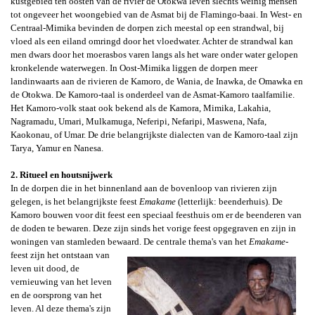
kustgebied ten oosten van de rivier de Otokwa leven slechts weinig mensen
tot ongeveer het woongebied van de Asmat bij de Flamingo-baai. In West- en
Centraal-Mimika bevinden de dorpen zich meestal op een strandwal, bij
vloed als een eiland omringd door het vloedwater. Achter de strandwal kan
men dwars door het moerasbos varen langs als het ware onder water gelopen
kronkelende waterwegen. In Oost-Mimika liggen de dorpen meer
landinwaarts aan de rivieren de Kamoro, de Wania, de Inawka, de Omawka en
de Otokwa. De Kamoro-taal is onderdeel van de Asmat-Kamoro taalfamilie.
Het Kamoro-volk staat ook bekend als de Kamora, Mimika, Lakahia,
Nagramadu, Umari, Mulkamuga, Neferipi, Nefaripi, Maswena, Nafa,
Kaokonau, of Umar. De drie belangrijkste dialecten van de Kamoro-taal zijn
Tarya, Yamur en Nanesa.
2. Ritueel en houtsnijwerk
In de dorpen die in het binnenland aan de bovenloop van rivieren zijn
gelegen,
is het belangrijkste feest
Emakame
(letterlijk:
beenderhuis). De
Kamoro bouwen voor dit feest een speciaal feesthuis om er de beenderen van
de doden te bewaren. Deze zijn sinds het vorige feest opgegraven en zijn in
woningen van stamleden bewaard.
De centrale
thema's van
het
Emakame
-
feest zijn het ontstaan van
leven uit dood, de
vernieuwing van het leven
en de oorsprong van het
leven. Al deze thema's zijn