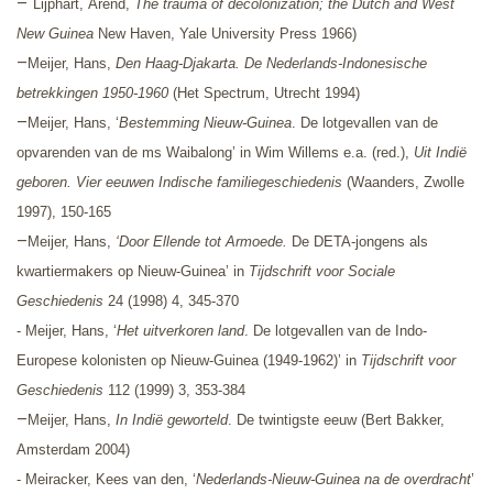
–
Lijphart,
Arend,
The trauma of decolonization; the Dutch and West
New Guinea
New Haven, Yale University Press 1966)
–
Meijer, Hans,
Den Haag-Djakarta. De Nederlands-Indonesische
betrekkingen 1950-1960
(Het Spectrum, Utrecht 1994)
–
Meijer, Hans, ‘
Bestemming Nieuw-Guinea
. De lotgevallen van de
opvarenden van de ms Waibalong’ in Wim Willems e.a. (red.),
Uit Indië
geboren. Vier eeuwen Indische familiegeschiedenis
(Waanders, Zwolle
1997), 150-165
–
Meijer, Hans,
‘Door Ellende tot Armoede.
De DETA-jongens als
kwartiermakers op Nieuw-Guinea’ in
Tijdschrift voor Sociale
Geschiedenis
24 (1998) 4, 345-370
- Meijer, Hans, ‘
Het uitverkoren land
. De lotgevallen van de Indo-
Europese kolonisten op Nieuw-Guinea (1949-1962)’ in
Tijdschrift voor
Geschiedenis
112 (1999) 3, 353-384
–
Meijer, Hans,
In Indië geworteld
. De twintigste eeuw (Bert Bakker,
Amsterdam 2004)
- Meiracker, Kees van den,
‘
Nederlands-Nieuw-Guinea na de overdracht
’