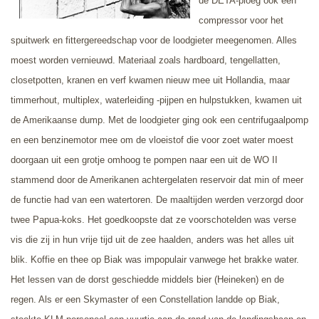
de DETA-ploeg ook een
compressor voor het
spuitwerk en fittergereedschap voor de loodgieter meegenomen. Alles
moest worden vernieuwd. Materiaal zoals hardboard, tengellatten,
closetpotten, kranen en verf kwamen nieuw mee uit Hollandia, maar
timmerhout, multiplex, waterleiding -pijpen en hulpstukken, kwamen uit
de Amerikaanse dump. Met de loodgieter ging ook een centrifugaalpomp
en een benzinemotor mee om de vloeistof die voor zoet water moest
doorgaan uit een grotje omhoog te pompen naar een uit de WO II
stammend door de Amerikanen achtergelaten reservoir dat min of meer
de functie had van een watertoren. De maaltijden werden verzorgd door
twee Papua-koks. Het goedkoopste dat ze voorschotelden was verse
vis die zij in hun vrije tijd uit de zee haalden, anders was het alles uit
blik. Koffie en thee op Biak was impopulair vanwege het brakke water.
Het lessen van de dorst geschiedde middels bier (Heineken) en de
regen. Als er een Skymaster of een Constellation landde op Biak,