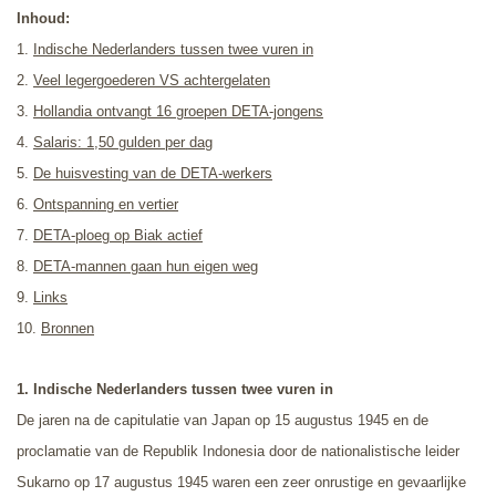
Inhoud:
1.
Indische Nederlanders tussen twee vuren in
2.
Veel legergoederen VS achtergelaten
3.
Hollandia ontvangt 16 groepen DETA-jongens
4.
Salaris: 1,50 gulden per dag
5.
De huisvesting van de DETA-werkers
6.
Ontspanning en vertier
7.
DETA-ploeg op Biak actief
8.
DETA-mannen gaan hun eigen weg
9.
Links
10.
Bronnen
1. Indische Nederlanders tussen twee vuren in
De jaren na de capitulatie van Japan op 15 augustus 1945 en de
proclamatie van de Republik Indonesia door de nationalistische leider
Sukarno op 17 augustus 1945 waren
een zeer onrustige en gevaarlijke