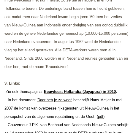
in de weekends met hun meisje, zo ze die al hadden, in en om
Hollandia te toeren.
De onderlinge band tussen hen is hecht gebleven,
ook nadat men naar Nederland kwam begin jaren ’60 toen het verlies
van Nieuw-Guinea aan Indonesië onder dreiging van een oorlog duidelijk
werd en de gehele Nederlandse gemeenschap (10.000-15.000 personen)
naar Nederland evacueerde. In augustus 1962 werd de Nederlandse
vlag op het eiland gestreken. Alle DETA-werkers waren toen al in
Nederland. Sinds 2000 worden er in Nederland reünies gehouden van en
door hen, met de naam 'Kroonduive
n'.
9. Links:
-Zie ook themapagina:
Eeuwfeest Hollandia (Jayapura) in 2010
.
– In het document
'Daar heb je ze weer'
beschrijft Hans Meijer in mei
2007 de komst van overzeese rijksgenoten uit Nieuw-Guinea in het
persepctief van de algemene repatriëring uit de Oost. (
pdf
)
– Gouverneur J.P.K. van Eechoud van Nederlands Nieuw-Guinea schrijft