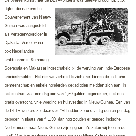
De overeenkomst met de DETA-jongens was getekend door Mr. J.O.
Rijke,
die namens het
Gouvernement van Nieuw-
Guinea was aangesteld
als vertegenwoordiger in
Djakarta. Verder waren
ook Nederlandse
ambtenaren in Semarang,
Soerabaja en Makassar ingeschakeld bij de werving van Indo-Europese
arbeidskrachten. Het nieuws verbreidde zich snel binnen de Indische
gemeenschap en enkele honderden gegadigden meldden zich aan. In
het contract was een dagloon van 1,50 gulden opgenomen, met een
gratis overtocht, vrije voeding en huisvesting in Nieuw-Guinea. Een van
de DETA-werkers zei daarover: “Al hadden ze ons vijftig centen per dag
geboden in plaats van f. 1,50, dan nog zouden er genoeg Indische
Nederlanders naar Nieuw-Guinea zijn gegaan. Zo zaten wij toen in de