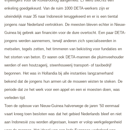
vrijwilligers voor de Korea-oorlog aangemeld. Er werd slechts een
enkeling goedgekeurd. Van de ruim 1000 DETA-werkers zijn er
uiteindelijk maar 35 naar Indonesië teruggekeerd en er is een tiental
jongens naar Nederland vertrokken. De meesten bleven echter in Nieuw-
Guinea bij gebrek
aan financiën voor de dure overtocht.
Een paar DETA-
jongens werden aannemers, terwijl anderen zich specialiseerden in
metselen, tegels zetten, het timmeren van bekisting voor fundaties en
het storten van beton. Er waren ook DETA-mannen die pluimveehouder
werden of een houtzagerij, steenhouwerij transport- of taxibedrijf
begonnen. Het was in Hollandia bij alle instanties langzamerhand
bekend dat de jongens hun armen uit de mouwen wisten te steken. De
periode dat ze het werk voor een appel en een ei moesten doen, was
verleden tijd.
Toen de opbouw van Nieuw-Guinea halverwege de jaren ’50 eenmaal
vaart kreeg toen besloten was dat het gebied Nederlands bleef en niet
aan Indonesië zou worden afgestaan, kwam er volop werkgelegenheid