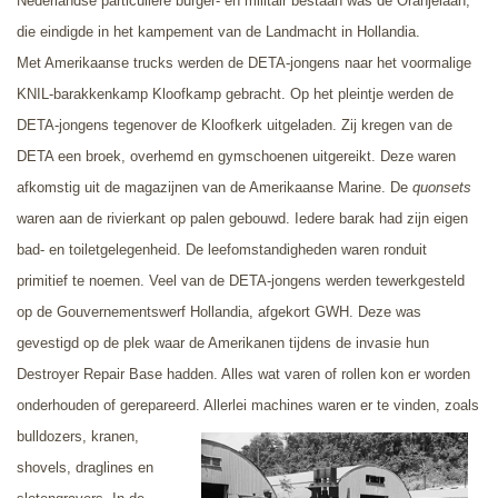
Nederlandse particuliere burger- en militair bestaan was de Oranjelaan,
die eindigde in het kampement van de Landmacht in Hollandia.
Met Amerikaanse trucks werden de DETA-jongens naar het voormalige
KNIL-barakkenkamp Kloofkamp gebracht. Op het pleintje werden de
DETA-jongens tegenover de Kloofkerk uitgeladen. Zij kregen van de
DETA een broek, overhemd en gymschoenen uitgereikt. Deze waren
afkomstig uit de magazijnen van de Amerikaanse Marine. De
quonsets
waren
aan de rivierkant op palen gebouwd. Iedere barak had zijn eigen
bad- en toiletgelegenheid. De leefomstandigheden waren ronduit
primitief te noemen. Veel van de DETA-jongens werden tewerkgesteld
op de Gouvernementswerf Hollandia, afgekort GWH. Deze was
gevestigd op de plek waar de Amerikanen tijdens de invasie hun
Destroyer Repair Base hadden. Alles wat varen of rollen kon er worden
onderhouden of gerepareerd. Allerlei machines waren er te vinden,
zoals
bulldozers, kranen,
shovels, draglines en