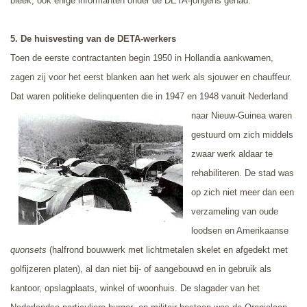
bleek, ook enige informanten onder de DETA-jongens gehad.
5.
De h
uisvesting van de DETA-werkers
Toen de eerste contractanten begin 1950 in Hollandia aankwamen,
zagen zij voor het eerst blanken aan het werk als sjouwer en chauffeur.
Dat waren politieke delinquenten
die in 1947 en 1948 vanuit Nederland
naar Nieuw-Guinea waren
gestuurd om zich middels
zwaar werk aldaar te
rehabiliteren.
De stad was
op zich niet meer dan een
verzameling van oude
loodsen en Amerikaanse
quonsets
(halfrond bouwwerk met lichtmetalen skelet en afgedekt met
golfijzeren platen), al dan niet bij- of aangebouwd en in gebruik als
kantoor, opslagplaats, winkel of woonhuis. De slagader van het