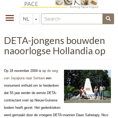
Overslaan
en
Search
naar
Navigatie
Toggle Dropdown
Sear
NL
Zoeken
de
wisselen
inhoud
DETA-jongens bouwden
gaan
naoorlogse Hollandia op
Op 18 november 2004 is o
p de weg
van Jayapura naar Sentani
een
monument onthuld om te herdenken
dat 55 jaar eerder de eerste DETA-
contractant voet op Nieuw-Guinese
bodem heeft gezet. Het gedenkteken
werd gemaakt door de vroegere DETA-mannen Daan Sahetapy, Nico