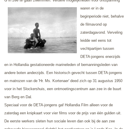
G in zee te gaan zwemmen. Verdere
mogelijkheden voor ontspanning
waren er in de
beginperiode niet, behalve
de filmavond op
zaterdagavond. Verveling
leidde wel eens tot
vechtpartijen tussen
DETA-jongens enerzijds
en in Hollandia gestationeerde marineleden of bemanningsleden van
andere boten anderzijds. Een historisch gevecht tussen DETA-jongens
en matrozen van de 'Hr. Ms. Kortenaer' deed zich op 31 augustus 1950
voor in het Slockershuis, een ontmoetingscentrum aan zee in de buurt
van Berg en Dal.
Speciaal voor de DETA-jongens gaf Hollandia Film alleen voor de
zaterdag een knipkaart voor vier films voor de prijs van één gulden uit.
De eerste werkers sleten hun sociale leven dan ook bij de aan zee