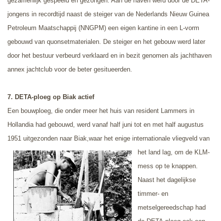
gezamenlijk gespeeld en gezongen. Aan de haven werd door de DETA-
jongens in recordtijd naast de steiger van de Nederlands Nieuw Guinea
Petroleum Maatschappij (NNGPM) een eigen kantine in een L-vorm
gebouwd van quonsetmaterialen. De steiger en het gebouw werd later
door het bestuur verbeurd verklaard en in bezit genomen als jachthaven
annex jachtclub voor de beter gesitueerden.
7.
DETA-ploeg op Biak actief
Een bouwploeg, die onder meer het huis van resident Lammers in
Hollandia had gebouwd, werd vanaf half juni tot en met half augustus
1951 uitgezonden naar Biak,
waar het enige internationale vliegveld van
het land lag
, om de KLM-
mess op te knappen.
Naast het dagelijkse
timmer- en
metselgereedschap had