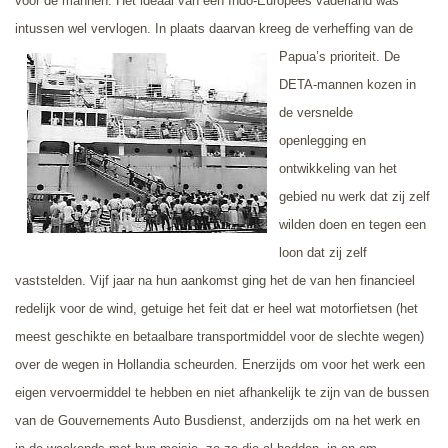
voor de mannen. Het ideaal van een Indo-Europees vaderland was
intussen wel vervlogen. In plaats daarvan kreeg de verheffing
van de
Papua’s prioriteit. De
DETA-mannen kozen in
de versnelde
openlegging en
ontwikkeling
van het
gebied nu werk dat zij zelf
wilden doen en tegen een
loon dat zij zelf
vaststelden. Vijf jaar na hun aankomst ging het de van hen financieel
redelijk voor de wind, getuige het feit dat er heel wat motorfietsen
(het
meest geschikte en betaalbare transportmiddel voor de slechte wegen)
over de wegen in Hollandia scheurden. Enerzijds om voor het werk een
eigen vervoermiddel te hebben en niet afhankelijk te zijn van de bussen
van de Gouvernements Auto Busdienst, anderzijds om na het werk en