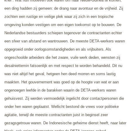
knel”. Wat hun motieven ook waren om naar Nieuw-Guinea te komen,
een ding hadden zij gemeen: de drang naar avontuur en de vrijheid. Zij
zochten een rustige en veilige plek waar zij zich in een tropische
omgeving konden vestigen om een eigen toekomst op te bouwen. De
Nederland
se bestuurders schiepen tegenover de contractanten echter
een sfeer van afstand en wantrouwen. De meeste DETA-werkers waren
opgegroeid onder oorlogsomstandigheden en als vrijbuiters. Als
ongeschoolde arbeiders die het zware, vuile werk deden, wensten zij
desalniettemin fatsoenlijk en met respect te worden behandeld. Dit nu
was niet altijd het geval, hetgeen hen deed morren en soms lastig
maakten. Het gouvernement was g
oed op de hoogte van wat er aan
ongenoegen leefde in de barakken waarin de DETA-werkers waren
gehuisvest. Zij werden vermoedelijk ingelicht door contactpersonen die
onder hen waren geplaatst. Wellicht bestond de vrees voor politieke
agitatie, terwijl de meeste contractanten juist in beginsel zeer
gezagsgetrouw waren. De Indonesische geheime dienst heeft, naar later