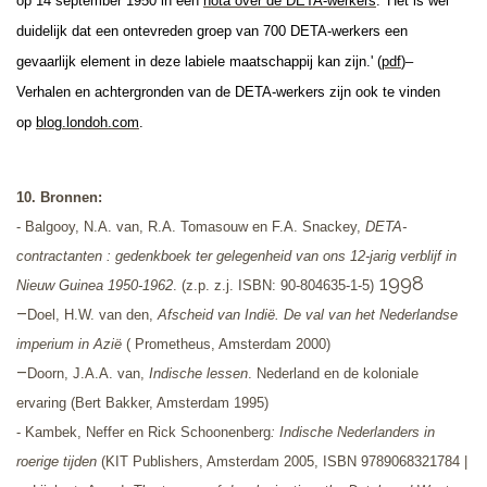
op 14 september 1950 in een
nota over de DETA-werkers
: 'Het is wel
duidelijk dat een ontevreden groep van 700 DETA-werkers een
gevaarlijk element in deze labiele maatschappij kan zijn.' (
pdf
)
–
Verhalen en achtergronden van de DETA-werkers zijn ook te vinden
op
blog.londoh.com
.
10. Bronnen:
- Balgooy, N.A. van, R.A. Tomasouw en F.A. Snackey,
DETA-
contractanten
: gedenkboek ter gelegenheid van ons 12-jarig verblijf in
1998
Nieuw Guinea 1950-1962
. (z.p. z.j. ISBN: 90-804635-1-5)
–
Doel, H.W. van den,
Afscheid van Indië. De val van het Nederlandse
imperium in Azië
( Prometheus, Amsterdam 2000)
–
Doorn, J.A.A. van,
Indische lessen
. Nederland en de koloniale
ervaring (Bert Bakker, Amsterdam 1995)
- Kambek, Neffer en Rick Schoonenberg
: Indische Nederlanders in
roerige tijden
(KIT Publishers, Amsterdam 2005, ISBN 9789068321784 |