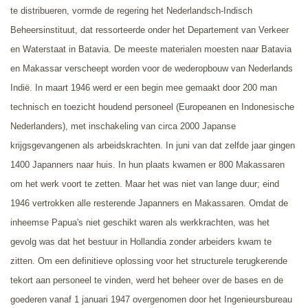
te distribueren, vormde de regering het Nederlandsch-Indisch
Beheersinstituut, dat ressorteerde onder het Departement van Verkeer
en Waterstaat in Batavia. De meeste materialen moesten naar Batavia
en Makassar verscheept worden voor de wederopbouw van Nederlands
Indië. In maart 1946 werd er een begin mee gemaakt door 200 man
technisch en toezicht houdend personeel (Europeanen en Indonesische
Nederlanders), met inschakeling van circa 2000 Japanse
krijgsgevangenen als arbeidskrachten. In juni van dat zelfde jaar gingen
1400 Japanners naar huis. In hun plaats kwamen er 800 Makassaren
om het werk voort te zetten. Maar het was niet van lange duur; eind
1946 vertrokken alle resterende Japanners en Makassaren.
Omdat de
inheemse Papua's niet geschikt waren als werkkrachten, was h
et
gevolg was dat het bestuur in Hollandia zonder arbeiders kwam te
zitten. Om een definitieve oplossing voor het structurele terugkerende
tekort aan personeel te vinden, werd het beheer over de bases en de
goederen vanaf 1 januari 1947 overgenomen door het Ingenieursbureau