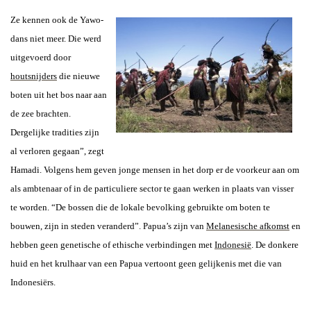
Ze kennen ook de Yawo-
dans niet meer. Die werd
uitgevoerd door
houtsnijders
die nieuwe
boten uit het bos naar aan
de zee brachten.
Dergelijke tradities zijn
al verloren gegaan”, zegt
Hamadi. Volgens hem geven jonge mensen in het dorp er de voorkeur aan om
als ambtenaar of in de particuliere sector te gaan werken in plaats van visser
te worden. “De bossen die de lokale bevolking gebruikte om boten te
bouwen, zijn in steden veranderd”.
Papua’s zijn van
Melanesische afkomst
en
hebben geen genetische of ethische verbindingen met
Indonesië
. De donkere
huid en het krulhaar van een Papua vertoont geen gelijkenis met die van
Indonesiërs.