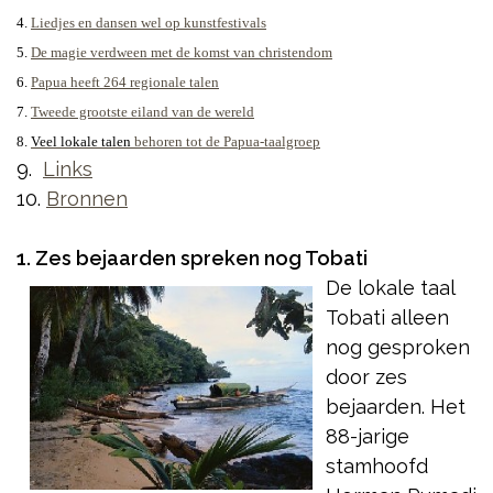
4.
Liedjes en dansen wel op kunstfestivals
5.
De magie verdween met de komst van christendom
6.
Papua heeft 264 regionale talen
7.
T
weede grootste eiland van de wereld
8.
Veel lokale talen
behoren tot de Papua-taalgroep
9.
Links
10.
Bronnen
1. Zes bejaarden spreken nog Tobati
De lokale
taal
Tobati alleen
nog gesproken
door zes
bejaarden. Het
88-jarige
stamhoofd