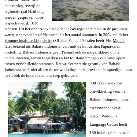
hanteerden, terwijl de
regionale taal Nafri nog
werden gesproken door
respectievelijk 1630
mensen. Uit het onderzoek bleek dat er 249 regionale talen in de provincie
waren, ongeveer hetzelfde aantal als het aantal stammen. In 2004 meldt het
Summer Institute Linguistics
(SIL) dat Papua 264 talen heeft. Het
Maleis
,
later bekend als Bahasa Indonesia, verbindt de honderden Papua-talen
onderling. Bahasa Indonesia geeft Papua's ook de mogelijkheid om te
communiceren, samen te werken en het tot stand brengen van huwelijken
tussen verschillende stammen. Het wijdverspreide gebruik van Bahasa
Indonesia heeft niet alleen de ontwikkeling in de provincie bespoedigd, maar
heeft ook de lokale talen om zeep geholpen.
"Dit is een welkome
ontwikkeling voor het
Bahasa Indonesia, maar
niet voor de lokale
talen.” Widodo’s
Language Center heeft
180 lokale talen in heel