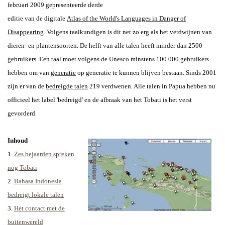
februari 2009 gepresenteerde derde
editie van de digitale
Atlas of the World's Languages in Danger of
Disappearing
. Volgens taalkundigen is dit net zo erg als het verdwijnen van
dieren- en plantensoorten.
De helft van alle talen heeft minder dan 2500
gebruikers. Een taal moet volgens de Unesco minstens 100.000 gebruikers
hebben om van
generatie
op generatie te kunnen blijven bestaan.
Sinds 2001
zijn er van de
bedreigde talen
219 verdwenen. Alle talen in Papua hebben nu
officieel het label 'bedreigd' en de afbraak van het Tobati is het verst
gevorderd.
Inhoud
1.
Zes bejaarden spreken
nog Tobati
2
.
Bahasa Indonesia
bedreigt lokale talen
3.
Het contact met de
buitenwereld