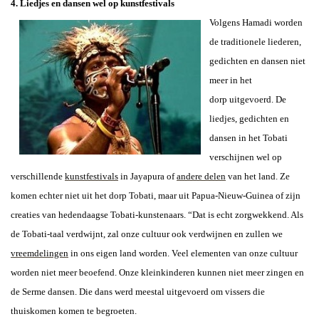
4. Liedjes en dansen wel op kunstfestivals
Volgens Hamadi worden
de traditionele liederen,
gedichten en dansen niet
meer in het
dorp uitgevoerd.
De
liedjes, gedichten en
dansen in het Tobati
verschijnen wel op
verschillende
kunstfestivals
in Jayapura of
andere delen
van het land. Ze
komen echter niet uit het dorp Tobati, maar uit Papua-Nieuw-Guinea of zijn
creaties van hedendaagse Tobati-kunstenaars. “Dat is echt zorgwekkend. Als
de Tobati-taal verdwijnt, zal onze cultuur ook verdwijnen en zullen we
vreemdelingen
in ons eigen land worden. Veel elementen van onze cultuur
worden niet meer beoefend. Onze kleinkinderen kunnen niet meer zingen en
de Serme dansen. Die dans werd meestal uitgevoerd om vissers die
thuiskomen komen te begroeten.