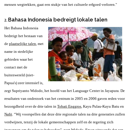
mensen wegtrekken, gaat een stukje van het culturele erfgoed verloren."
Bahasa Indonesia bedreigt lokale talen
2.
Het Bahasa Indonesia
bedreigt het bestaan van
de
plaatselijke talen
, met
name in stedelijke
gebieden waar het
contact met de
buitenwereld (niet-
Papua's) zeer intensief is,
zegt Supriyanto Widodo, het hoofd van het Language Center in Jayapura. De
resultaten van onderzoek van het centrum in 2005 en 2006 gaven reden voor
bezorgdheid over de drie talen in
Tobati Enggros
, Kayu Pulau-Kayu Batu en
Nafri
. “Wij voorspellen dat deze drie regionale talen na drie generaties zullen
verdwijnen, tenzij de lokale gemeenschappen zelf en de regering zich
inspannen om de talen te behouden”, zegt Widodo. Ervan uitgaande dat een