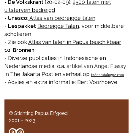
- De Volkskrant
(20-02-09):
2500 talen met
uitsterven bedreig
d
- Unesco
:
Atlas van bedreigde talen
-
Lespakket
Bedreigde Talen
, voor middelbare
scholieren
-
Zie ook
Atlas
van
talen
in
Papua
beschikbaar
10. Bronnen:
- Diverse publicaties in Indonesische en
Nederlandse media, o.a.
artikel van Angel Flassy
in
The Jakarta Post en verhaal op
indonesialogue.com
- Advies en extra informatie: Bert Voorhoeve
© Stichting Papua Erfgoed
2001 - 2023