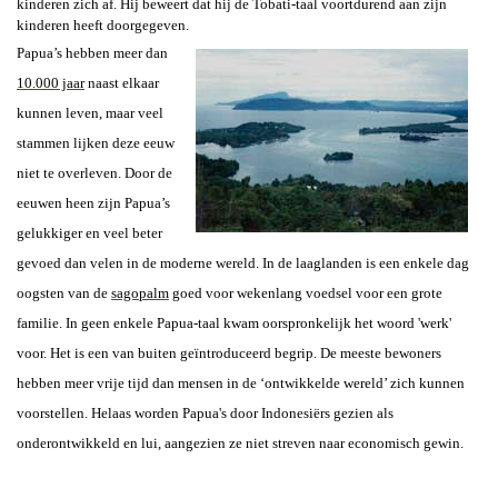
kinderen zich af. Hij beweert dat hij de Tobati-taal voortdurend aan zijn
kinderen heeft doorgegeven.
Papua’s hebben meer dan
10.000 jaar
naast elkaar
kunnen leven, maar veel
stammen lijken deze eeuw
niet te overleven. Door de
eeuwen heen zijn Papua’s
gelukkiger en veel beter
gevoed dan velen in de moderne wereld. In de laaglanden is een enkele dag
oogsten van de
sagopalm
goed voor wekenlang voedsel voor een grote
familie. In geen enkele Papua-taal kwam oorspronkelijk het woord 'werk'
voor. Het is een van buiten geïntroduceerd begrip. De meeste bewoners
hebben meer vrije tijd dan mensen in de ‘ontwikkelde wereld’ zich kunnen
voorstellen. Helaas worden Papua's door Indonesiërs gezien als
onderontwikkeld en lui, aangezien ze niet streven naar economisch gewin.