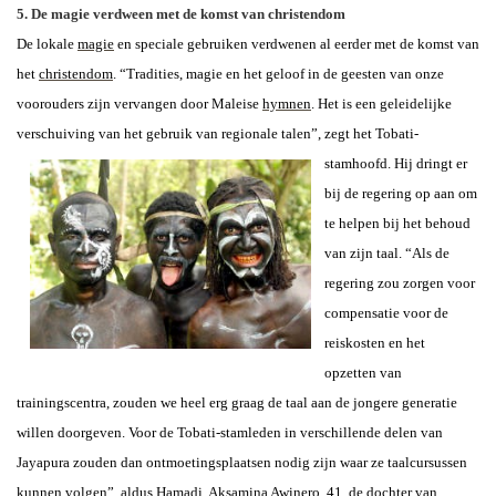
5. De magie verdween met de komst van christendom
De lokale
magie
en speciale gebruiken verdwenen al eerder met de komst van
het
christendom
. “Tradities, magie en het geloof in de geesten van onze
voorouders zijn vervangen door Maleise
hymnen
. Het is een geleidelijke
verschuiving van het gebruik van regionale talen”, zegt het Tobati-
stamhoofd. Hij dringt
er
bij de regering op aan om
te helpen bij het behoud
van zijn taal. “Als de
regering zou zorgen voor
compensatie voor de
reiskosten en het
opzetten van
trainingscentra, zouden we heel erg graag de taal aan de jongere generatie
willen doorgeven. Voor de Tobati-stamleden in verschillende delen van
Jayapura zouden dan ontmoetingsplaatsen nodig zijn waar ze taalcursussen
kunnen volgen”, aldus Hamadi. Aksamina Awinero, 41, de dochter van