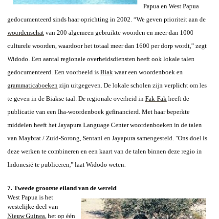
Papua en West Papua
gedocumenteerd sinds haar oprichting in 2002. “We geven prioriteit aan de
woordenschat
van 200 algemeen gebruikte woorden en meer dan 1000
culturele woorden, waardoor het totaal meer dan 1600 per dorp wordt,” zegt
Widodo. Een aantal regionale overheidsdiensten heeft ook lokale talen
gedocumenteerd. Een voorbeeld is
Biak
waar een woordenboek en
grammaticaboeken
zijn uitgegeven. De lokale scholen zijn verplicht om les
te geven in de Biakse taal. De regionale overheid in
Fak-Fak
heeft de
publicatie van een Iha-woordenboek gefinancierd. Met haar beperkte
middelen heeft het Jayapura Language Center woordenboeken in de talen
van Maybrat / Zuid-Sorong, Sentani en Jayapura samengesteld. "Ons doel is
deze werken te combineren en een kaart van de talen binnen deze regio in
Indonesië te publiceren," laat Widodo weten.
7. T
weede grootste eiland
van de wereld
West Papua is het
westelijke deel van
Nieuw Guinea
, het op één