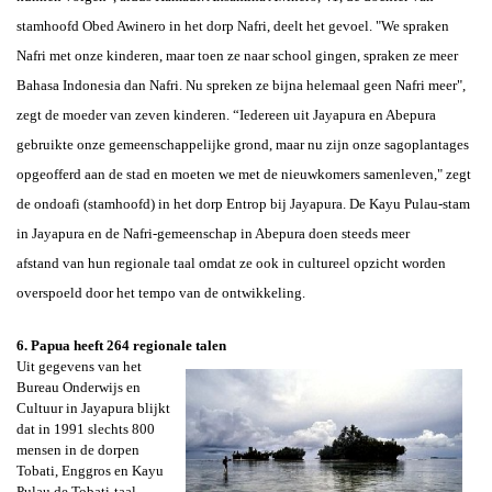
stamhoofd Obed Awinero in het dorp Nafri, deelt het gevoel. "We spraken
Nafri met onze kinderen, maar toen ze naar school gingen, spraken ze meer
Bahasa Indonesia dan Nafri. Nu spreken ze bijna helemaal geen Nafri meer",
zegt de moeder van zeven kinderen. “Iedereen uit Jayapura en Abepura
gebruikte onze gemeenschappelijke grond, maar nu zijn onze sagoplantages
opgeofferd aan de stad en moeten we met de nieuwkomers samenleven," zegt
de ondoafi (stamhoofd) in het dorp Entrop bij Jayapura. De Kayu Pulau-stam
in Jayapura en de Nafri-gemeenschap in Abepura doen steeds meer
afstand van hun regionale taal omdat ze ook in cultureel opzicht worden
overspoeld door het tempo van de ontwikkeling.
6. Papua heeft 264 regionale talen
Uit gegevens van het
Bureau Onderwijs en
Cultuur in Jayapura blijkt
dat in 1991 slechts 800
mensen in de dorpen
Tobati, Enggros en Kayu
Pulau de Tobati-taal