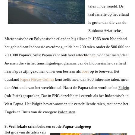
talen in de wereld. D
e
taalvariatie op het eiland
is groter dan die van de
Zuidoost Aziatische,
Micronesische en Polynesische eilanden bij elkaar.
In 1963 toen Nederland
het gebied aan Indonesië overdroeg, telde het 200 talen onder de 500.000 tot
700.000 Papua’s. West Papua kent ook veel
allochtonen
, voor het merendeel
Javanen die via het transmigratieprogramma van de Indonesische overheid
naar Papua zijn gekomen om er een bestaan als
boer
op te bouwen.
Het
buurland
Papua Nieuw Guinea
kent zelfs meer dan 800 inheemse talen,
meer
dan ééntiende van het wereldtotaal
. Naast de Papua-talen
wordt er het
Pidgin
(tok-Pisin) gesproken, Dat in PNG dezelfde rol vervult als het Indonesisch in
West Papua. Het Pidgin bevat woorden uit verschillende talen, met name het
Engels en Duits van de vroegere
kolonisten
.
8. Veel lokale talen
behoren tot de Papua-taalgroep
Het gros van de talen van