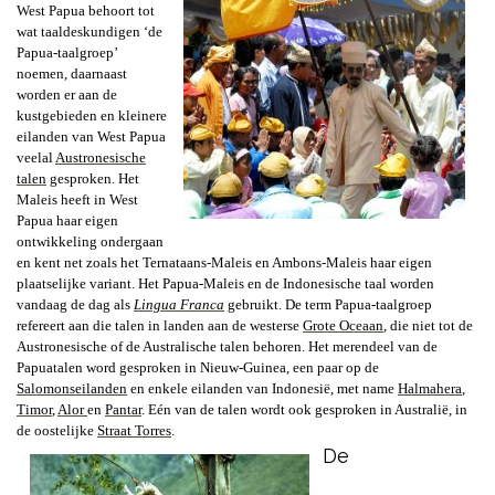
West Papua behoort tot
wat taaldeskundigen ‘de
Papua-taalgroep’
noemen, daarnaast
worden er aan de
kustgebieden en kleinere
eilanden van West Papua
veelal
Austronesische
talen
gesproken. Het
Maleis heeft in West
Papua haar eigen
ontwikkeling ondergaan
en kent net zoals het Ternataans-Maleis en Ambons-Maleis haar eigen
plaatselijke variant. Het Papua-Maleis en de Indonesische taal worden
vandaag de dag als
L
ingua Franca
gebruikt.
De term Papua-taalgroep
refereert aan die talen in landen aan de westerse
Grote Oceaan
, die niet tot de
Austronesische of de Australische talen behoren. Het merendeel van de
Papuatalen word gesproken in Nieuw-Guinea, een paar op de
Salomonseilanden
en enkele eilanden van Indonesië, met name
Halmahera
,
Timor
,
Alor
en
Pantar
. Eén van de talen wordt ook gesproken in Australië, in
de oostelijke
Straat Torres
.
De