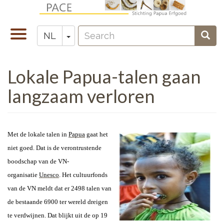
Overslaan
en
Search
naar
Navigatie
Toggle Dropdown
Sear
NL
Zoeken
de
wisselen
inhoud
Lokale Papua-talen gaan
gaan
langzaam verloren
Met de lokale talen in
Papua
gaat het
niet goed. Dat is de verontrustende
boodschap van de VN-
organisatie
Unesco
. Het cultuurfonds
van de VN meldt dat er 2498 talen van
de bestaande 6900 ter wereld dreigen
te verdwijnen. Dat blijkt uit de op 19