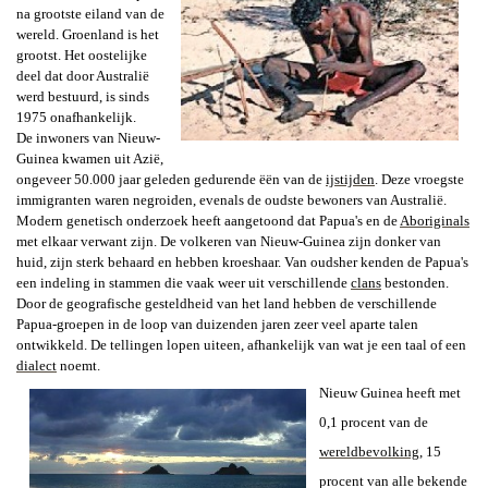
na grootste eiland van de
wereld. Groenland is het
grootst. Het oostelijke
deel dat door Australië
werd bestuurd, is sinds
1975 onafhankelijk.
De inwoners van Nieuw-
Guinea kwamen uit Azië,
ongeveer 50.000 jaar geleden gedurende ëën van de
ijstijden
.
Deze vroegste
immigranten waren negroiden, evenals de oudste bewoners van Australië.
Modern genetisch onderzoek heeft aangetoond dat Papua's en de
Aboriginals
met elkaar verwant zijn.
De volkeren van Nieuw-Guinea zijn donker van
huid, zijn sterk behaard en hebben kroeshaar.
Van oudsher kenden de Papua's
een indeling in stammen die vaak weer uit verschillende
clans
bestonden.
Door de geografische gesteldheid van het land hebben de verschillende
Papua-groepen in de loop van duizenden jaren zeer veel aparte talen
ontwikkeld.
De tellingen lopen uiteen, afhankelijk van wat je een taal of een
dialect
noemt.
Nieuw Guinea heeft met
0,1 procent van de
wereldbevolking
, 15
procent van alle bekende