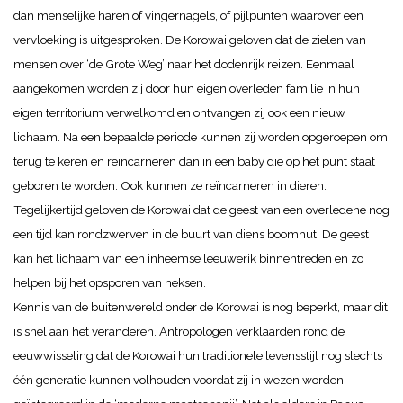
dan menselijke haren of vingernagels, of pijlpunten waarover een
vervloeking is uitgesproken.
De Korowai geloven dat de zielen van
mensen over ‘de Grote Weg’ naar het dodenrijk reizen. Eenmaal
aangekomen worden zij door hun eigen overleden familie in hun
eigen territorium verwelkomd en ontvangen zij ook een nieuw
lichaam. Na een bepaalde periode kunnen zij worden opgeroepen om
terug te keren en reïncarneren dan in een baby die op het punt staat
geboren te worden. Ook kunnen ze reïncarneren in dieren.
Tegelijkertijd geloven de Korowai dat de geest van een overledene nog
een tijd kan rondzwerven in de buurt van diens boomhut. De geest
kan het lichaam van een inheemse leeuwerik binnentreden en zo
helpen bij het opsporen van heksen.
Kennis van de buitenwereld onder de Korowai is nog beperkt, maar dit
is snel aan het veranderen. Antropologen verklaarden rond de
eeuwwisseling dat de Korowai hun
traditionele levensstijl
nog
slechts
één generatie kunnen volhouden voordat zij in wezen worden