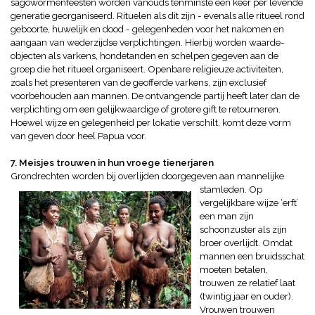
sagowormenfeesten worden vanouds tenminste één keer per levende
generatie georganiseerd.
Rituelen als dit zijn - evenals alle ritueel rond
geboorte, huwelijk en dood - gelegenheden voor het nakomen en
aangaan van wederzijdse verplichtingen. Hierbij worden waarde-
objecten als varkens, hondetanden en schelpen gegeven aan de
groep die het ritueel organiseert.
Openbare religieuze activiteiten,
zoals het presenteren van de geofferde varkens, zijn exclusief
voorbehouden aan mannen.
De ontvangende partij heeft later dan de
verplichting om een gelijkwaardige of grotere gift te retourneren.
Hoewel wijze en gelegenheid per lokatie verschilt, komt deze vorm
van geven door heel Papua voor.
7. Meisjes trouwen in hun vroege tienerjaren
Grondrechten worden bij overlijden doorgegeven
aan mannelijke
stamleden. Op
vergelijkbare wijze ‘erft’
een man zijn
schoonzuster als zijn
broer overlijdt. Omdat
mannen een bruidsschat
moeten betalen,
trouwen ze relatief laat
(twintig jaar en ouder).
Vrouwen trouwen