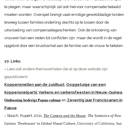
te plegen, maar waarschijnlijk zal ook hiervoor compensatie betaald
moeten worden. Overspel brengt vaak ernstige gewelddadige twisten
teweeg tussen families onderling slechts op te lossen door de
uitwisseling van compensatiegeschenken. Ook de ontvoering van
vrouwen kan een reden tot conflicten zijn, maar die wordt in de regel
opgelost door een bruidsschat aan de familie van de vrouw te betalen.
10. Links:
-
Lees ook andere themaverhalen die al op deze website zijn
gepubliceerd:
Koppensnellen aan de zuidkust
,
Ooggetuige van een
koppensnelpartij
,
Varkens en varkensfeesten in Nieuw-
Guinea
,
en
Zeventig
jaar Franciscanen in
Ontbossing bedreigt Papua-cultuur
Papua
-
Stasch, Rupert, 2011,
The Camera and the House
:
The
Semiotics of New
Guinea ‘Treehouses’
in Global Visual Culture
,
University of California, San