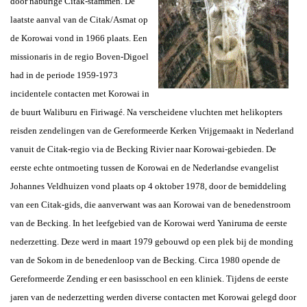
door naburige Citak-stammen. De
laatste aanval van de Citak/Asmat op
de Korowai vond in 1966 plaats.
Een
missionaris in de regio Boven-Digoel
had in de periode 1959-1973
incidentele contacten met Korowai in
de buurt Waliburu en Firiwagé. Na verscheidene vluchten met helikopters
reisden zendelingen van de Gereformeerde Kerken Vrijgemaakt in Nederland
vanuit de Citak-regio via de Becking Rivier naar Korowai-gebieden. De
eerste echte ontmoeting tussen de Korowai en
de Nederlandse
evangelist
Johannes Veldhuizen vond plaats op 4 oktober 1978, door de bemiddeling
van een Citak-gids, die aanverwant was aan Korowai van de benedenstroom
van de Becking. In het leefgebied van de Korowai werd Yaniruma de eerste
nederzetting. Deze werd in maart 1979 gebouwd op een plek bij de monding
van de Sokom in de benedenloop van de Becking. Circa 1980 opende de
Gereformeerde Zending er een basisschool en een kliniek. Tijdens de eerste
jaren van de nederzetting werden diverse contacten met Korowai gelegd door