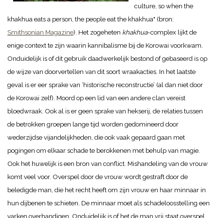
culture, so when the
khakhua eats a person, the people eat the khakhua" (bron:
Smithsonian Magazine
).
Het zogeheten
khakhua
-complex lijkt de
enige context te zijn waarin kannibalisme bij de Korowai voorkwam.
Onduidelijk is of dit gebruik daadwerkelijk bestond of gebaseerd is op
de wijze van doorvertellen van dit soort wraakacties. In het laatste
geval is er eer sprake van ‘historische reconstructie’ (al dan niet door
de Korowai zelf).
Moord op een lid van een andere clan vereist
bloedwraak. Ook al is er geen sprake van hekserij, de relaties tussen
de betrokken groepen lange tijd worden gedomineerd door
wederzijdse vijandelijkheden, die ook vaak gepaard gaan met
pogingen om elkaar schade te berokkenen met behulp van magie.
Ook het huwelijk is een bron van conflict. Mishandeling van de vrouw
komt veel voor. Overspel door de vrouw wordt gestraft door de
beledigde man, die het recht heeft om zijn vrouw en haar minnaar in
hun dijbenen te schieten. De minnaar moet als schadeloosstelling een
varken overhandigen. Onduidelijk is of het de man vrij staat overspel