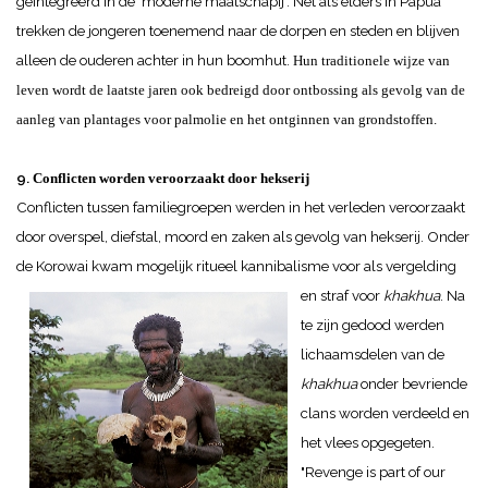
geïntegreerd in de ‘moderne maatschapij’. Net als elders in Papua
trekken de jongeren toenemend naar de dorpen en steden en blijven
alleen de ouderen achter in hun boomhut.
Hun traditionele wijze van
leven wordt de laatste jaren ook bedreigd door ontbossing als gevolg van
de
aanleg van
plantages voor palmolie en het ontginnen van grondstoffen.
9.
Conflicten worden veroorzaakt door hekserij
Conflicten tussen familiegroepen werden in het verleden veroorzaakt
door overspel, diefstal, moord en zaken als gevolg van hekserij.
Onder
de Korowai kwam mogelijk ritueel kannibalisme voor als vergelding
en straf
voor
khakhua
. Na
te zijn gedood werden
lichaamsdelen van de
khakhua
onder bevriende
clans worden verdeeld en
het vlees opgegeten.
"Revenge is part of our