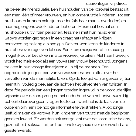
daarentegen vrij direct
na de eerste menstruatie. Een huishouden van de Korowai bestaat uit
een man, één of meer vrouwen, en hun ongehuwde kinderen. Tot een
huishouden kunnen ook zijn moeder (als haar man is overleden) en
haar nog ongehuwde kinderen behoren. Maximaal bestaat een
huishouden uit vijftien personen, tezamen met hun huisdieren.
Baby's worden gedragen in een draagnet (
ainop
) en krijgen
borstvoeding zo lang als nodig is. De vrouwen leren de kinderen in
huis alles over regels en taboes. Een klein meisje wordt zo spoedig
mogelijk actief betrokken in alle vrouwelijke taken. Met haar huwelijk
wordt het meisje ook als een volwassen vrouw beschouwd. Jongens
trekken in hun vroege tienerjaren al in bij de mannen. Een
opgroeiende jongen leert van volwassen mannen alles over het
vervullen van de mannelijke taken. Op de leeftijd van ongeveer vijftien
neemt hij volledig deel aan de jacht en het uitvechten van twisten. In
dezelfde periode kan een jongen worden ingewijd in de voorouderlijke
wijsheid over de oorsprong en het onderhoud van het universum. Hij
behoort daarover geen vragen te stellen, want het is de taak van de
ouderen om hem de nodige informatie te verstrekken. Al op jonge
leeftijd maken de Korowai hun kinderen vertrouwd met de begrippen
goed en kwaad. Ze worden ook voorgelicht over de kosmische balans,
gezondheid, seksualiteit, en traditionele wijsheid over de onzichtbare
geestenwereld.