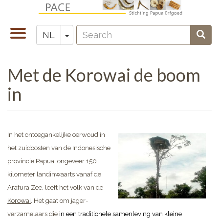
Overslaan
en
Search
naar
Navigatie
Toggle Dropdown
Sear
NL
Zoeken
de
wisselen
inhoud
Met de Korowai de boom
gaan
in
In het ontoegankelijke oerwoud in
het zuidoosten van de Indonesische
provincie Papua, ongeveer 150
kilometer landinwaarts vanaf de
Arafura Zee, leeft het volk van de
Korowai
. Het gaat om jager-
verzamelaars die
in een traditionele samenleving van kleine