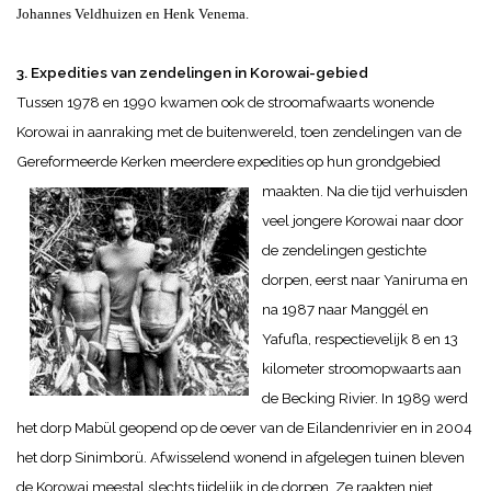
Johannes Veldhuizen en Henk Venema.
3. Expedities van zendelingen in Korowai-gebied
Tussen 1978 en 1990 kwamen ook de stroomafwaarts wonende
Korowai in aanraking met de buitenwereld, toen zendelingen van de
Gereformeerde Kerken meerdere expedities op hun grondgebied
maakten.
Na die tijd verhuisden
veel jongere Korowai naar door
de zendelingen gestichte
dorpen, eerst naar Yaniruma en
na 1987 naar Manggél en
Yafufla, respectievelijk 8 en 13
kilometer stroomopwaarts aan
de Becking Rivier. In 1989 werd
het dorp Mabül geopend op de oever van de Eilandenrivier en in 2004
het dorp Sinimborü.
Afwisselend wonend in afgelegen tuinen bleven
de Korowai meestal slechts tijdelijk in de dorpen. Ze raakten niet