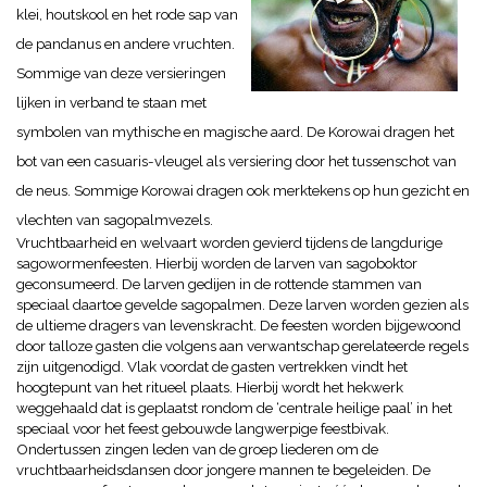
klei, houtskool en het rode sap van
de pandanus en andere vruchten.
Sommige van deze versieringen
lijken in verband te staan met
symbolen van mythische en magische aard. D
e Korowai dragen het
bot van een casuaris-vleugel als versiering door het tussenschot van
de neus. Sommige Korowai dragen ook merktekens op hun gezicht en
vlechten van sagopalmvezels.
Vruchtbaarheid en welvaart worden gevierd tijdens de langdurige
sagowormenfeesten. Hierbij worden de larven van sagoboktor
geconsumeerd. De larven gedijen in de rottende stammen van
speciaal daartoe gevelde sagopalmen. Deze larven worden gezien als
de ultieme dragers van levenskracht. De feesten worden bijgewoond
door talloze gasten die volgens aan verwantschap gerelateerde regels
zijn uitgenodigd. Vlak voordat de gasten vertrekken vindt het
hoogtepunt van het ritueel plaats. Hierbij wordt het hekwerk
weggehaald dat is geplaatst rondom de ‘centrale heilige paal’ in het
speciaal voor het feest gebouwde langwerpige feestbivak.
Ondertussen zingen leden van de groep liederen om de
vruchtbaarheidsdansen door jongere mannen te begeleiden. De