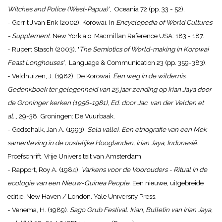
Witches and Police (West-Papua)'
, Oceania 72 (pp. 33 - 52).
- Gerrit J.van Enk (2002). Korowai. In
Encyclopedia of World Cultures
- Supplement
. New York a.o: Macmillan Reference USA: 183 - 187.
- Rupert Stasch (2003). '
The Semiotics of World-making in Korowai
Feast Longhouses'
, Language & Communication 23 (pp. 359-383).
- Veldhuizen, J. (1982). De Korowai.
Een weg in de wildernis.
Gedenkboek ter gelegenheid van 25 jaar zending op Irian Jaya door
de Groninger kerken (1956-1981), Ed. door Jac. van der Velden et
al.
., 29-38. Groningen: De Vuurbaak.
- Godschalk, Jan A. (1993).
Sela vallei. Een etnografie van een Mek
samenleving in de oostelijke Hooglanden, Irian Jaya, Indonesië
.
Proefschrift. Vrije Universiteit van Amsterdam.
- Rapport, Roy A. (1984).
Varkens voor de Voorouders - Ritual in de
ecologie van een Nieuw-Guinea People.
Een nieuwe, uitgebreide
editie. New Haven / London. Yale University Press.
- Venema, H. (1989).
Sago Grub Festival. Irian
,
Bulletin van Irian Jaya,