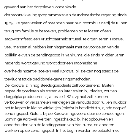
gewend aan het dorpsleven, ondanks de
dorpsontwikkelingsprogramma's van de Indonesische regering sinds
1985.
Ze gaan weken of maanden naar hun boomhuis nabij de tuinen
terug om familie te bezoeken, problemen op te lossen of een
sagowormfeest, een vruchtbaarheidsritueel, te organiseren.
Hoewel
veel mensen al hebben kennisgemaakt met de voordelen van de
polikliniek van de zendingspost in Yaniruma, die sinds midden jaren
negentig wordt gerund wordt door een Indonesische
overheidsinstantie, zoeken veel Korowai bij ziekten nog steeds de
toevlucht tot de traditionele genezingsmethoden.
De Korowai zijn nog steeds goeddeels zelfvoorzienend. Buiten
bepaalde goederen als stenen en later stalen bijlbladen, zout en
dergelijke produceren zij alles zelf. Wat zij niet zelf kunnen
verbouwen of verzamelen verkregen zij vanouds door ruil en nu door
het te kopen in kleine winkeltjes (toko's) in het dichtstbijzijnde dorp of
zendingspost. Geld is bij de Korowai ingevoerd door de zendelingen.
Sommige Korowai werden ingeschakeld bij het opbouwen en
onderhouden van de landingsbaan van Yaniruma, en anderen
werkten op de zendingspost. In het begin werden ze betaald met