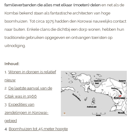
familieverbanden die alles met elkaar (moeten) delen
en net als de
Kombai bekend staan als fantastische architecten van hoge
boomhuizen. Tot circa 1975 hadden den Korowai nauwelijks contact
naar buiten.
Enkele clans die dichtbij een dorp wonen, hebben hun
traditionele gebruiken opgegeven en ontvangen toeristen op
uitnodiging.
Inhoud:
1.
Wonen in dorpen is relatief
nieuw
2.
De laatste aanval van de
Citak was in 1966
3.
Expedities van
zendelingen in Korowai-
gebied
4.
Boomhuizen tot 45 meter hoogte