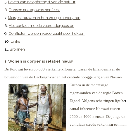
5.
Leven van de opbrengst van de natuur
6.
Dansen op sagowormenfeest
7.
Meisjes trouwen in hun vroege tienerjaren
8.
Het contact met de vooroudergeesten
9.
Conflicten worden veroorzaakt door hekserij
10.
Links
11.
Bronnen
1. Wonen in dorpen is relatief nieuw
De Korowai leven op 600 vierkante kilometer tussen de Eilandenriver, de
bovenloop van de Beckingrivier en het
centrale hooggebergte van Nieuw-
Guinea in de moerassige
regenwouden van de regio Boven-
Digoel. Volgens schattingen ligt h
et
aantal inheemse Korowai tussen
2500 en 4000 mensen. De jongeren
verhuizen steeds vaker naar een min