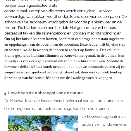
b
anyanboom
geselecteerd als
centrale paal. De top van die boom wordt verwijderd. De vloer,
vervaardigd van takken, wordt ondersteund door vier tot tien palen. De
schors van de sagopalm wordt gebruikt voor de plankenvloer en de
muren. De bladeren vormen het dak. Het geraamte van het huis
bestaat uit takken die samengebonden worden met rotanbindingen.
Om bij het huis te kunnen komen, heeft men een droge boomstam ingekeept
en opgehangen aan de bodem van de boomhut. Deze ladder trilt bij elke stap
en waarschuwt de bewoners dat er een bezoeker op komst is. Dankzij hun
kleine gespierde lichaam klimmen de Korowai met gemak in de bomen. Een
huwelijk is vaak een gelegenheid om een nieuw huis te bouwen. Voordat de
bewoners definitief hun intrek nemen in hun nieuwe boomhuis voeren zij een
simpel maar zeer sprekend nachtelijk ritueel uit, door met een stuk hout op
de wanden van het huis te kloppen om de kwade geesten te verjagen.
5.
Leven van de opbrengst van de natuur
De Korowai leven zelfvoorzienend, helemaal van wat hun tuinen, en
de omringende natuur opleveren: sago van de in hun tuinen
verbouwde sagopalm, vis
uit de rivier, wilde varkens