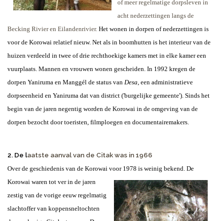
of meer regelmatige dorpsleven in
acht nederzettingen langs de
Becking Rivier en Eilandenrivier.
Het wonen in dorpen of nederzettingen is
voor de Korowai relatief nieuw. Net als in boomhutten is het interieur van de
huizen verdeeld in twee of drie rechthoekige kamers met in elke kamer een
vuurplaats. Mannen en vrouwen wonen gescheiden. In 1992 kregen de
dorpen Yaniruma en Manggél de status van
Desa
, een administratieve
dorpseenheid en Yaniruma dat van district ('burgelijke gemeente'). Sinds het
begin van de jaren negentig worden de Korowai in de omgeving van de
dorpen bezocht door toeristen, filmploegen en documentairemakers.
2. De l
aatste aanval van de Citak was in 1966
Over de geschiedenis van de Korowai voor 1978 is weinig bekend.
D
e
Korowai waren tot ver in de jaren
zestig van de vorige eeuw regelmatig
slachtoffer van koppensneltochten