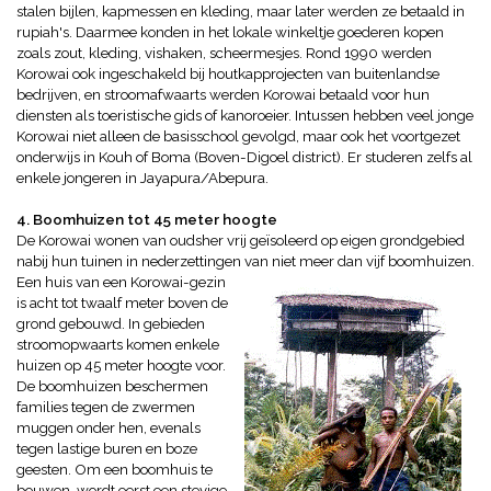
stalen bijlen, kapmessen en kleding, maar later werden ze betaald in
rupiah's. Daarmee konden in het lokale winkeltje goederen kopen
zoals zout, kleding, vishaken, scheermesjes. Rond 1990 werden
Korowai ook ingeschakeld bij houtkapprojecten van buitenlandse
bedrijven, en stroomafwaarts werden Korowai betaald voor hun
diensten als toeristische gids of kanoroeier. Intussen hebben veel jonge
Korowai niet alleen de basisschool gevolgd, maar ook het voortgezet
onderwijs in Kouh of Boma (Boven-Digoel district). Er studeren zelfs al
enkele jongeren in Jayapura/Abepura.
4. Boomhuizen tot 45 meter hoogte
De Korowai wonen van oudsher vrij geïsoleerd op eigen grondgebied
nabij hun tuinen in nederzettingen van niet meer dan vijf
boomhuizen.
Een huis van een Korowai-gezin
is acht tot twaalf meter boven de
grond gebouwd. In gebieden
stroomopwaarts komen enkele
huizen op 45 meter hoogte voor.
De boomhuizen
beschermen
families tegen de zwermen
muggen onder hen, evenals
tegen lastige buren en boze
geesten.
Om een boomhuis te
bouwen, wordt eerst een stevige