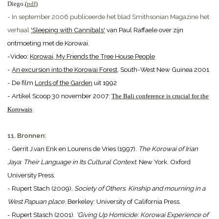
Diego.(
pdf
)
- In september 2006 publiceerde het blad Smithsonian Magazine het
verhaal
'Sleeping with Cannibals'
van Paul Raffaele over zijn
ontmoeting met de Korowai.
-Video:
Korowai, My Friends the Tree House People
-
An excursion into the Korowai Forest
, South-West New Guinea 2001
- De film
Lords of the Garden
uit 1992
- Artikel Scoop 30 november 2007:
The Bali conference is crucial for the
Korowais
11. Bronnen:
-
Gerrit J.van Enk en Lourens de Vries (1997).
The Korowai of Irian
Jaya: Their Language in Its Cultural Context.
New York. Oxford
University Press.
- Rupert Stach (2009),
Society of Others. Kinship and mourning in a
West Papuan place
. Berkeley: University of California Press.
- Rupert Stasch (2001).
'Giving Up Homicide: Korowai Experience of