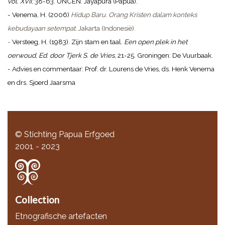
vol. XVII
, 38-63. UNCEN. Jayapura (Papua).
- Venema, H. (2006)
Hidup Baru. Orang Kristen dalam konteks
kebudayaan setempat.
Jakarta (Indonesië).
-
Versteeg, H. (1983). Zijn stam en taal.
Een open plek in het
oerwoud, Ed. door Tjerk S. de Vries
, 21-25. Groningen: De Vuurbaak.
- Advies en commentaar: Prof. dr. Lourens de Vries, ds. Henk Venema
en drs. Sjoerd Jaarsma
© Stichting Papua Erfgoed
2001 - 2023
Collection
Etnografische artefacten