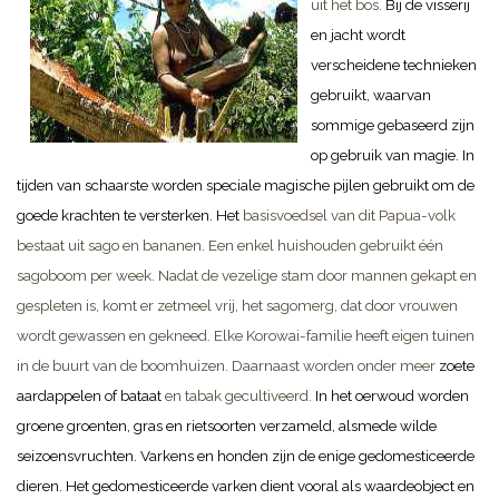
uit het bos.
Bij de visserij
en jacht wordt
verscheidene technieken
gebruikt, waarvan
sommige gebaseerd zijn
op gebruik van magie. In
tijden van schaarste worden speciale magische pijlen gebruikt om de
goede krachten te versterken.
Het
basisvoedsel van dit Papua-volk
bestaat uit sago en bananen. Een enkel huishouden gebruikt één
sagoboom per week. Nadat de vezelige stam door mannen gekapt en
gespleten is, komt er zetmeel vrij, het sagomerg, dat door vrouwen
wordt gewassen en gekneed. Elke Korowai-familie heeft eigen tuinen
in de buurt van de boomhuizen. Daarnaast worden onder meer
zoete
aardappelen of bataat
en tabak gecultiveerd.
In het oerwoud worden
groene groenten, gras en rietsoorten verzameld, alsmede wilde
seizoensvruchten. Varkens en honden zijn de enige gedomesticeerde
dieren. Het gedomesticeerde varken dient vooral als waardeobject en