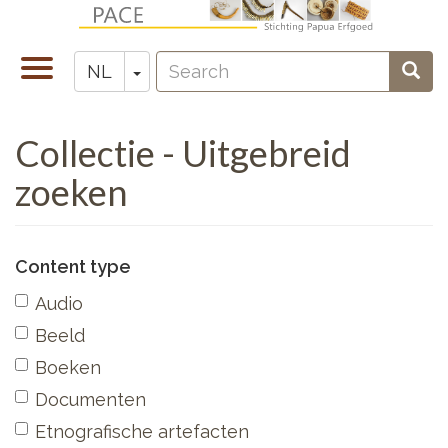
Overslaan
en
Search
naar
Navigatie
Toggle Dropdown
Sear
NL
Zoeken
de
wisselen
inhoud
Collectie - Uitgebreid
gaan
zoeken
Content type
Audio
Beeld
Boeken
Documenten
Etnografische artefacten