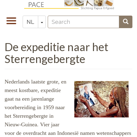
Overslaan
en
Search
naar
Navigatie
Toggle Dropdown
Sear
NL
Zoeken
de
wisselen
inhoud
De expeditie naar het
gaan
Sterrengebergte
Nederlands laatste grote, en
meest kostbare, expeditie
gaat na een jarenlange
voorbereiding in 1959 naar
het Sterrengebergte in
Nieuw-Guinea. Vier jaar
voor de overdracht aan Indonesië namen wetenschappers