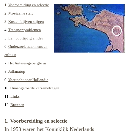
1.
Voorbereiding en selectie
2.
Moeizame start
3
.
Kosten blijven stijgen
4.
Transportproblemen
5.
Een voortijdig einde?
6.
Onderzoek naar mens en
cultuur
7.
Het Antares-gebergte in
8.
Julianatop
9.
Voettocht naar Hollandia
10.
Onaangeroerde verzamelingen
11.
Links
12.
Bronnen
1. Voorbereiding en selectie
In 1953 waren het Koninklijk Nederlands