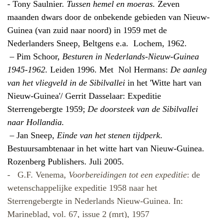
- Tony Saulnier.
Tussen hemel en moeras.
Zeven
maanden dwars door de onbekende gebieden van Nieuw-
Guinea (van zuid naar noord) in 1959 met de
Nederlanders Sneep, Beltgens e.a.
Lochem, 1962.
– Pim Schoor,
Besturen in Nederlands-Nieuw-Guinea
1945-1962.
Leiden 1996. Met Nol Hermans:
De aanleg
van het vliegveld in de Sibilvallei
in het 'Witte hart van
Nieuw-Guinea'/ Gerrit Dasselaar: Expeditie
Sterrengebergte 1959;
De doorsteek van de Sibilvallei
naar Hollandia.
–
Jan Sneep,
Einde van het stenen tijdperk
.
Bestuursambtenaar in het witte hart van Nieuw-Guinea.
Rozenberg Publishers. Juli 2005.
-
G.F. Venema,
Voorbereidingen tot een expeditie
: de
wetenschappelijke expeditie 1958 naar het
Sterrengebergte in Nederlands Nieuw-Guinea. In:
Marineblad, vol. 67, issue 2 (mrt), 1957