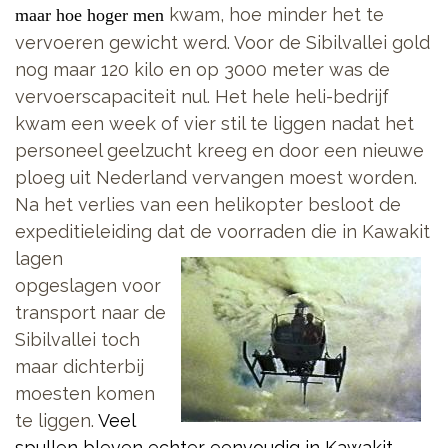
kwam, hoe minder het te
maar hoe hoger men
vervoeren gewicht werd. Voor de Sibilvallei gold
nog maar 120 kilo en op 3000 meter was de
vervoerscapaciteit nul. Het hele heli-bedrijf
kwam een week of vier stil te liggen nadat het
personeel geelzucht kreeg en door een nieuwe
ploeg uit Nederland vervangen moest worden.
Na het verlies van een helikopter besloot de
expeditieleiding dat de voorraden die in Kawakit
lagen
opgeslagen voor
transport naar de
Sibilvallei toch
maar dichterbij
moesten komen
te liggen.
Veel
spullen bleven echter eenvoudig in Kawakit