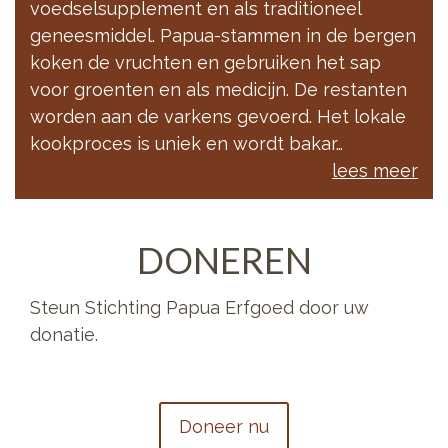
voedselsupplement en als traditioneel
geneesmiddel. Papua-stammen in de bergen
koken de vruchten en gebruiken het sap
voor groenten en als medicijn. De restanten
worden aan de varkens gevoerd. Het lokale
kookproces is uniek en wordt bakar…
lees meer
DONEREN
Steun Stichting Papua Erfgoed door uw
donatie.
Doneer nu