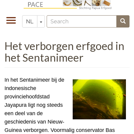
Overslaan
en
Search
naar
Navigatie
Toggle Dropdown
Sear
NL
Zoeken
de
wisselen
inhoud
Het verborgen erfgoed in
gaan
het Sentanimeer
In het Sentanimeer bij de
Indonesische
provinciehoofdstad
Jayapura ligt nog steeds
een deel van de
geschiedenis van Nieuw-
Guinea verborgen. Voormalig conservator Bas