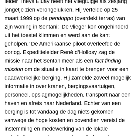
leider Theys Eluay heeft het vliegtuigje als zesjarig
jongetje zien verongelukken. Hij vertelde op 25
maart 1999 op de
pendoppo
(overdekt terras) van
zijn woning in Sentani: ‘De vlieger kon ongehinderd
uit het toestel klimmen en werd aan de kant
geholpen.’ De Amerikaanse piloot overleefde de
oorlog.
Expeditieleider René d’Hollosy zag de
missie naar het Sentanimeer als een
fact finding
mission
om de situatie in kaart te brengen voor een
daadwerkelijke berging. Hij zamelde zoveel mogelijk
informatie in over kranen, bergingsvaartuigen,
personeel, opslagmogelijkheden, transport naar een
haven en afreis naar Nederland. Echter van een
berging is tot vandaag de dag niets gekomen
vanwege de hoge kosten en bovendien vereist de
instemming en medewerking van de lokale