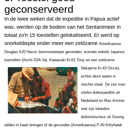
geconserveerd
In de twee weken dat de expeditie in Papua actief
was, werden op de bodem van het Sentanimeer in
totaal zo'n 15 toestellen gelokaliseerd. Er werd op
snorkeldiepte onder meer een zeldzame
Amerikaanse
Douglas A20 Havoc bommenwerper gevonden, evenals enkele Japanse
toestellen (Airchi D3A Val, Kawasaki Ki-61
Tony en een zeldzame
Nakajima
Ki-43 Oscar),
echter deze waren in
slechte staat.
De zes man
sterke duikexpeditie uit
Nederland en Max Ammer
met zijn inlandse
duikinstructeur uit Sorong
wilden in kaart brengen of de gevonden (Amerikaanse) P-40 Kittyhawk