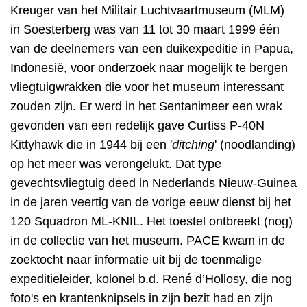
Kreuger van het Militair Luchtvaartmuseum (MLM)
in Soesterberg was van 11 tot 30 maart 1999 één
van de deelnemers van een duikexpeditie in Papua,
Indonesië, voor onderzoek naar mogelijk te bergen
vliegtuigwrakken die voor het museum interessant
zouden zijn.
Er werd in het Sentanimeer een wrak
gevonden van een redelijk gave
Curtiss P-40N
Kittyhawk die in 1944 bij een '
ditching
' (noodlanding)
op het meer was verongelukt. Dat type
gevechtsvliegtuig deed in Nederlands Nieuw-Guinea
in de jaren veertig van de vorige eeuw dienst bij
het
120 Squadron ML-KNIL
. Het toestel ontbreekt (nog)
in de collectie van het museum. PACE kwam in de
zoektocht naar informatie uit bij de toenmalige
expeditieleider, kolonel b.d. René d’Hollosy, die nog
foto's en krantenknipsels in zijn bezit had en zijn