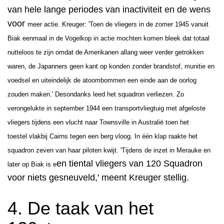
van hele lange periodes van inactiviteit en de wens
voor
meer actie. Kreuger: 'Toen de vliegers in de zomer 1945 vanuit
Biak eenmaal in de Vogelkop in actie mochten komen bleek dat totaal
nutteloos te zijn omdat de Amerikanen allang weer verder getrokken
waren, de Japanners geen kant op konden zonder brandstof, munitie en
voedsel en uiteindelijk de atoombommen een einde aan de oorlog
zouden maken.'
Desondanks leed het squadron verliezen. Zo
verongelukte
i
n september 1944 een transportvliegtuig met afgeloste
vliegers tijdens een vlucht naar Townsville in Australië toen het
toestel vlakbij Cairns tegen een berg vloog. In één klap raakte het
squadron zeven van haar piloten kwijt. 'Tijdens de inzet in Merauke en
en tiental vliegers van 120 Squadron
later op Biak is e
voor niets gesneuveld,' meent Kreuger stellig.
4. De taak van het