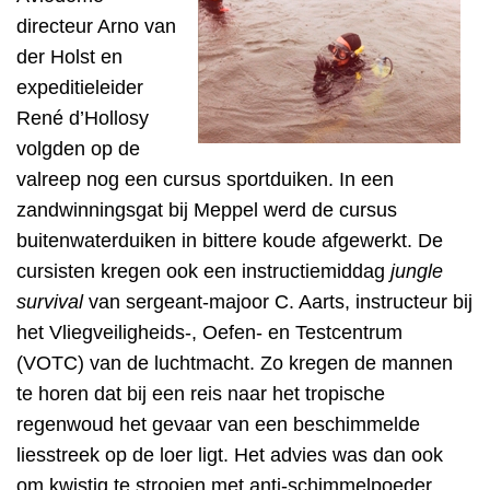
directeur Arno van
der Holst en
expeditieleider
René d’Hollosy
volgden op de
valreep nog een cursus sportduiken. In een
zandwinningsgat bij Meppel werd de cursus
buitenwaterduiken in bittere koude afgewerkt. De
cursisten kregen ook een instructiemiddag
jungle
survival
van sergeant-majoor C. Aarts, instructeur bij
het Vliegveiligheids-, Oefen- en Testcentrum
(VOTC) van de luchtmacht. Zo kregen de mannen
te horen dat bij een reis naar het tropische
regenwoud het gevaar van een beschimmelde
liesstreek op de loer ligt. Het advies was dan ook
om kwistig te strooien met anti-schimmelpoeder.