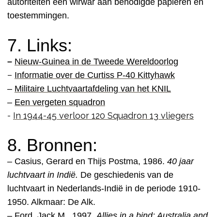
autoriteiten een wirwar aan benodigde papieren en
toestemmingen.
7. Links:
–
Nieuw-Guinea in de Tweede Wereldoorlog
–
Informatie over de
Curtiss P-40 Kittyhawk
–
Militaire Luchtvaartafdeling van het KNIL
–
Een vergeten squadron
-
In 1944-45 verloor 120 Squadron 13 vliegers
8. Bronnen:
– Casius, Gerard en Thijs Postma, 1986.
40 jaar
luchtvaart in Indië.
De geschiedenis van de
luchtvaart in Nederlands-Indië in de periode 1910-
1950.
Alkmaar: De Alk.
– Ford, Jack M., 1997.
Allies in a bind: Australia and