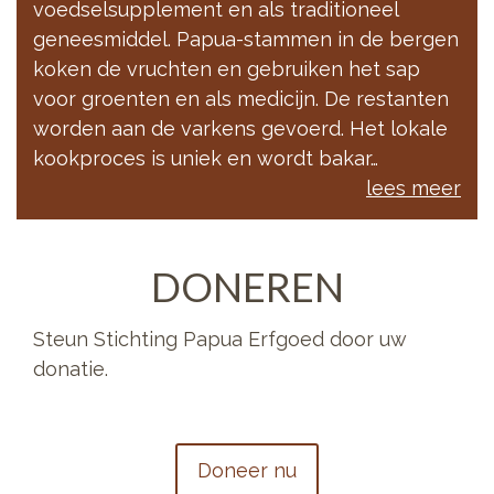
voedselsupplement en als traditioneel
geneesmiddel. Papua-stammen in de bergen
koken de vruchten en gebruiken het sap
voor groenten en als medicijn. De restanten
worden aan de varkens gevoerd. Het lokale
kookproces is uniek en wordt bakar…
lees meer
DONEREN
Steun Stichting Papua Erfgoed door uw
donatie.
Doneer nu