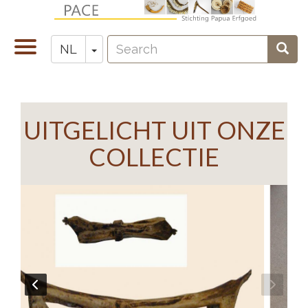
Overslaan
en
Search
naar
Navigatie
Toggle Dropdown
Sear
NL
Zoeken
de
wisselen
inhoud
gaan
UITGELICHT UIT ONZE
COLLECTIE