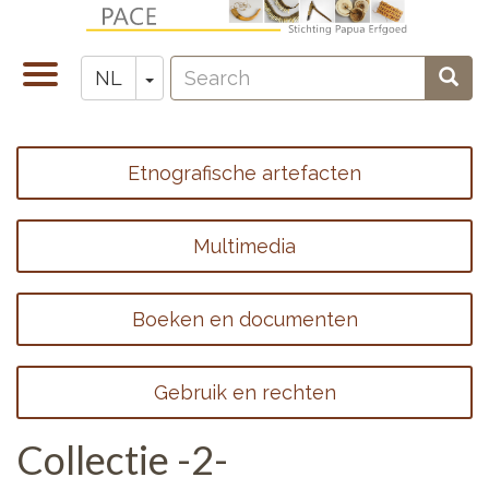
Overslaan
en
Search
naar
Navigatie
Toggle Dropdown
Sear
NL
Zoeken
de
wisselen
inhoud
gaan
Etnografische artefacten
Footer
menu
Multimedia
1
Boeken en documenten
Gebruik en rechten
Collectie -2-