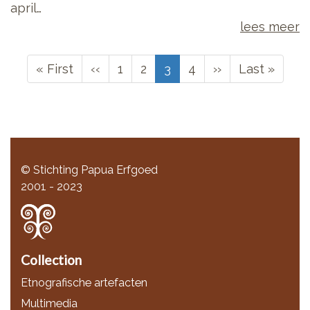
april…
lees meer
Paginering
Eerste
« First
Vorige
‹‹
Page
1
Page
2
Huidige
3
Page
4
Volgende
››
Laatste
Last »
pagina
pagina
pagina
pagina
pagina
© Stichting Papua Erfgoed
2001 - 2023
Collection
Etnografische artefacten
Multimedia